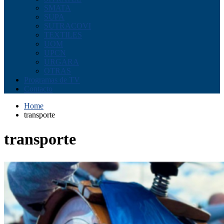
SMATA
SUPA
SUTRACOVI
TEXTILES
UOM
UPCN
URGARA
OTRAS
Programas de TV
Contacto
Home
transporte
transporte