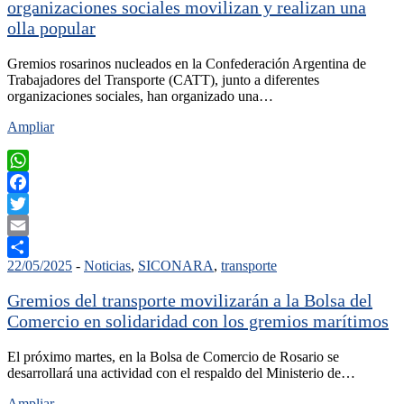
organizaciones sociales movilizan y realizan una
olla popular
Gremios rosarinos nucleados en la Confederación Argentina de
Trabajadores del Transporte (CATT), junto a diferentes
organizaciones sociales, han organizado una…
Ampliar
WhatsApp
Facebook
Twitter
Email
22/05/2025
-
Noticias
,
SICONARA
,
transporte
Compartir
Gremios del transporte movilizarán a la Bolsa del
Comercio en solidaridad con los gremios marítimos
El próximo martes, en la Bolsa de Comercio de Rosario se
desarrollará una actividad con el respaldo del Ministerio de…
Ampliar