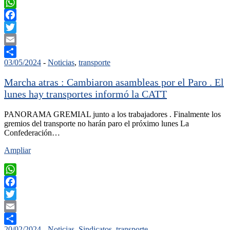
WhatsApp
Facebook
Twitter
Email
03/05/2024
-
Noticias
,
transporte
Compartir
Marcha atras : Cambiaron asambleas por el Paro . El
lunes hay transportes informó la CATT
PANORAMA GREMIAL junto a los trabajadores . Finalmente los
gremios del transporte no harán paro el próximo lunes La
Confederación…
Ampliar
WhatsApp
Facebook
Twitter
Email
20/02/2024
-
Noticias
,
Sindicatos
,
transporte