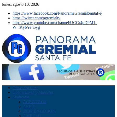
lunes, agosto 10, 2026
https://www.facebook.com/PanoramaGremialSantaFe/
https://twitter.com/pgremialtv
https://www.youtube.com/channel/UCCr4pD9M1-
W_iKybYe-i5yg
Obras Sociales
Cooperativas y Mutuales
Sindicatos
ACEITEROS
AEFIP
ALIMENTACION
AMECRO