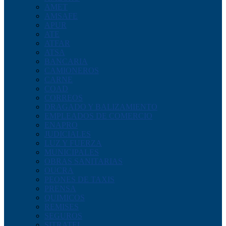
AMET
AMSAFE
APUR
ATE
ATFAR
ATSA
BANCARIA
CAMIONEROS
CARNE
COAD
CORREOS
DRAGADO Y BALIZAMIENTO
EMPLEADOS DE COMERCIO
ENAPRO
JUDICIALES
LUZ Y FUERZA
MUNICIPALES
OBRAS SANITARIAS
OUCRA
PEONES DE TAXIS
PRENSA
QUIMICOS
REMISES
SEGUROS
SITRATEL