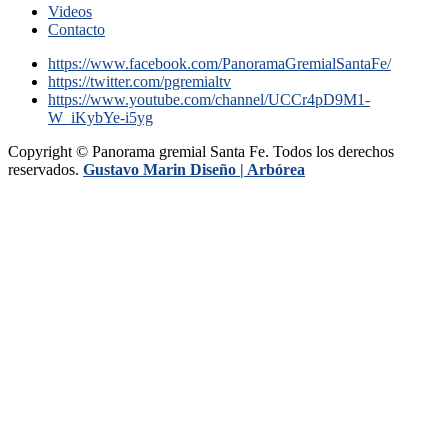
Videos
Contacto
https://www.facebook.com/PanoramaGremialSantaFe/
https://twitter.com/pgremialtv
https://www.youtube.com/channel/UCCr4pD9M1-
W_iKybYe-i5yg
Copyright © Panorama gremial Santa Fe. Todos los derechos
reservados.
Gustavo Marin Diseño |
Arbórea