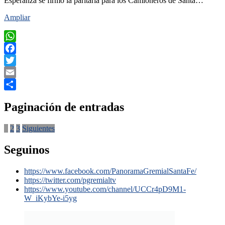
Esperanza se firmó la paritaria para los Camioneros de Santa…
Ampliar
WhatsApp
Facebook
Twitter
Email
Compartir
Paginación de entradas
1
2
3
Siguientes
Seguinos
https://www.facebook.com/PanoramaGremialSantaFe/
https://twitter.com/pgremialtv
https://www.youtube.com/channel/UCCr4pD9M1-
W_iKybYe-i5yg