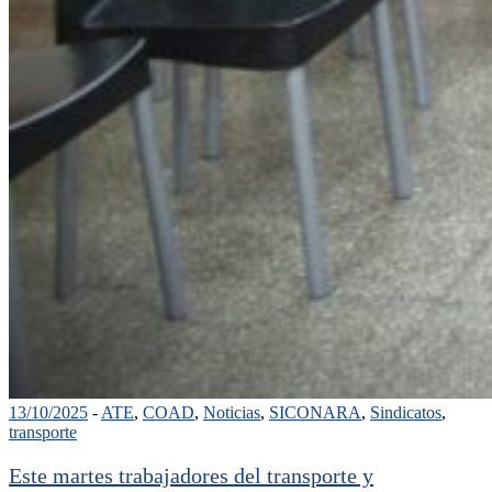
13/10/2025
-
ATE
,
COAD
,
Noticias
,
SICONARA
,
Sindicatos
,
transporte
Este martes trabajadores del transporte y