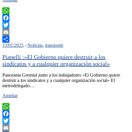
WhatsApp
Facebook
Twitter
Email
13/01/2025
-
Noticias
,
transporte
Compartir
Pianelli :»El Gobierno quiere destruir a los
sindicatos y a cualquier organización social»
Panorama Gremial junto a los trabajadores «El Gobierno quiere
destruir a los sindicatos y a cualquier organización social» El
metrodelegado…
Ampliar
WhatsApp
Facebook
Twitter