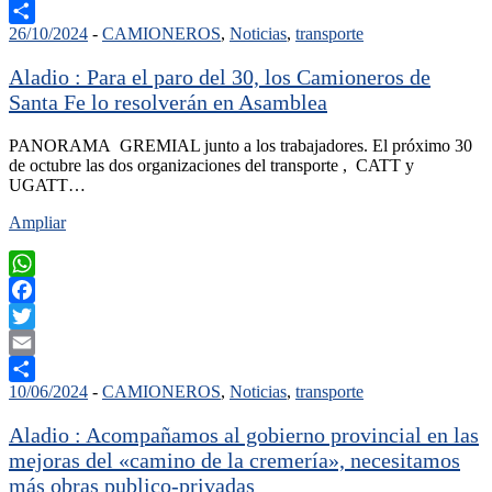
Email
26/10/2024
-
CAMIONEROS
,
Noticias
,
transporte
Compartir
Aladio : Para el paro del 30, los Camioneros de
Santa Fe lo resolverán en Asamblea
PANORAMA GREMIAL junto a los trabajadores. El próximo 30
de octubre las dos organizaciones del transporte , CATT y
UGATT…
Ampliar
WhatsApp
Facebook
Twitter
Email
10/06/2024
-
CAMIONEROS
,
Noticias
,
transporte
Compartir
Aladio : Acompañamos al gobierno provincial en las
mejoras del «camino de la cremería», necesitamos
más obras publico-privadas