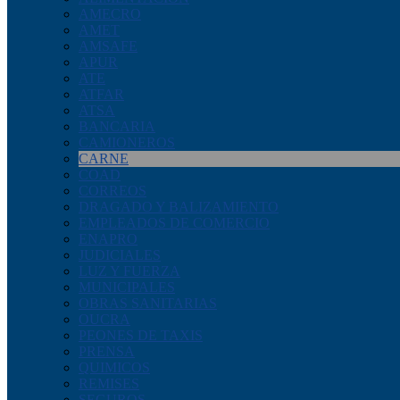
AMECRO
AMET
AMSAFE
APUR
ATE
ATFAR
ATSA
BANCARIA
CAMIONEROS
CARNE
COAD
CORREOS
DRAGADO Y BALIZAMIENTO
EMPLEADOS DE COMERCIO
ENAPRO
JUDICIALES
LUZ Y FUERZA
MUNICIPALES
OBRAS SANITARIAS
OUCRA
PEONES DE TAXIS
PRENSA
QUIMICOS
REMISES
SEGUROS