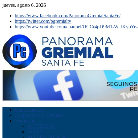
jueves, agosto 6, 2026
https://www.facebook.com/PanoramaGremialSantaFe/
https://twitter.com/pgremialtv
https://www.youtube.com/channel/UCCr4pD9M1-W_iKybYe-
Obras Sociales
Cooperativas y Mutuales
Sindicatos
ACEITEROS
AEFIP
ALIMENTACION