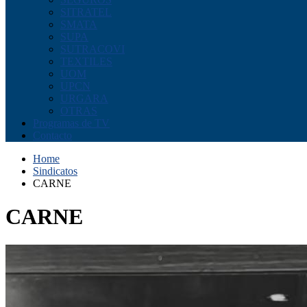
SITRATEL
SMATA
SUPA
SUTRACOVI
TEXTILES
UOM
UPCN
URGARA
OTRAS
Programas de TV
Contacto
Home
Sindicatos
CARNE
CARNE