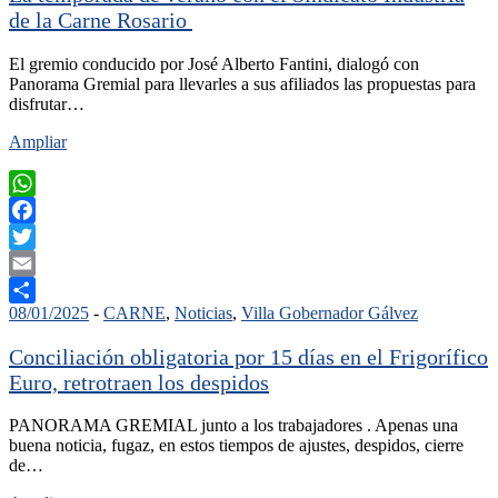
de la Carne Rosario
El gremio conducido por José Alberto Fantini, dialogó con
Panorama Gremial para llevarles a sus afiliados las propuestas para
disfrutar…
Ampliar
WhatsApp
Facebook
Twitter
Email
08/01/2025
-
CARNE
,
Noticias
,
Villa Gobernador Gálvez
Compartir
Conciliación obligatoria por 15 días en el Frigorífico
Euro, retrotraen los despidos
PANORAMA GREMIAL junto a los trabajadores . Apenas una
buena noticia, fugaz, en estos tiempos de ajustes, despidos, cierre
de…