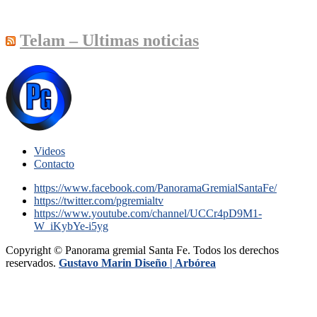
Telam – Ultimas noticias
Videos
Contacto
https://www.facebook.com/PanoramaGremialSantaFe/
https://twitter.com/pgremialtv
https://www.youtube.com/channel/UCCr4pD9M1-
W_iKybYe-i5yg
Copyright © Panorama gremial Santa Fe. Todos los derechos
reservados.
Gustavo Marin Diseño |
Arbórea