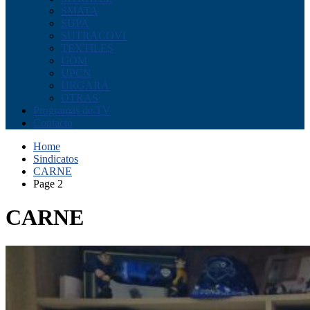
SMATA
SUPA
SUTRACOVI
TEXTILES
UOM
UPCN
URGARA
OTRAS
Programas de TV
Contacto
Home
Sindicatos
CARNE
Page 2
CARNE