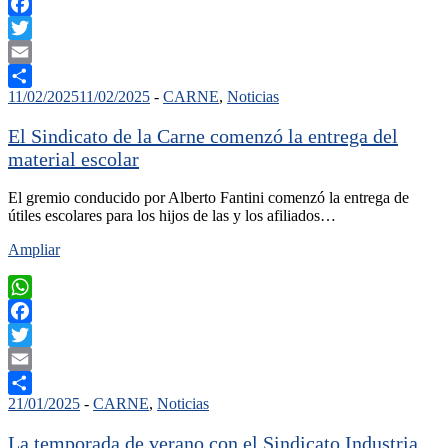
WhatsApp
Facebook
Twitter
Email
11/02/2025
11/02/2025
-
CARNE
,
Noticias
Compartir
El Sindicato de la Carne comenzó la entrega del
material escolar
El gremio conducido por Alberto Fantini comenzó la entrega de
útiles escolares para los hijos de las y los afiliados…
Ampliar
WhatsApp
Facebook
Twitter
Email
21/01/2025
-
CARNE
,
Noticias
Compartir
La temporada de verano con el Sindicato Industria