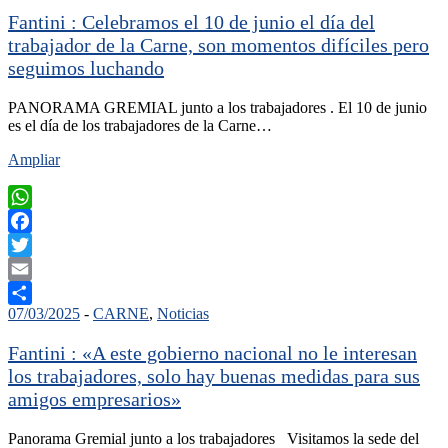
Fantini : Celebramos el 10 de junio el día del
trabajador de la Carne, son momentos difíciles pero
seguimos luchando
PANORAMA GREMIAL junto a los trabajadores . El 10 de junio
es el día de los trabajadores de la Carne…
Ampliar
WhatsApp
Facebook
Twitter
Email
07/03/2025
-
CARNE
,
Noticias
Compartir
Fantini : «A este gobierno nacional no le interesan
los trabajadores, solo hay buenas medidas para sus
amigos empresarios»
Panorama Gremial junto a los trabajadores Visitamos la sede del