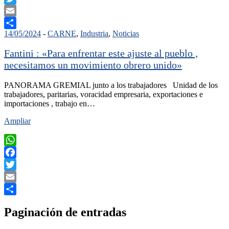
Twitter
Email
14/05/2024
-
CARNE
,
Industria
,
Noticias
Compartir
Fantini : «Para enfrentar este ajuste al pueblo ,
necesitamos un movimiento obrero unido»
PANORAMA GREMIAL junto a los trabajadores Unidad de los
trabajadores, paritarias, voracidad empresaria, exportaciones e
importaciones , trabajo en…
Ampliar
WhatsApp
Facebook
Twitter
Email
Compartir
Paginación de entradas