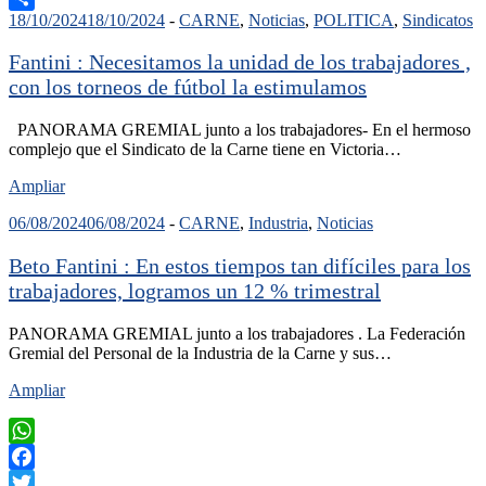
18/10/2024
18/10/2024
-
CARNE
,
Noticias
,
POLITICA
,
Sindicatos
Compartir
Fantini : Necesitamos la unidad de los trabajadores ,
con los torneos de fútbol la estimulamos
PANORAMA GREMIAL junto a los trabajadores- En el hermoso
complejo que el Sindicato de la Carne tiene en Victoria…
Ampliar
06/08/2024
06/08/2024
-
CARNE
,
Industria
,
Noticias
Beto Fantini : En estos tiempos tan difíciles para los
trabajadores, logramos un 12 % trimestral
PANORAMA GREMIAL junto a los trabajadores . La Federación
Gremial del Personal de la Industria de la Carne y sus…
Ampliar
WhatsApp
Facebook