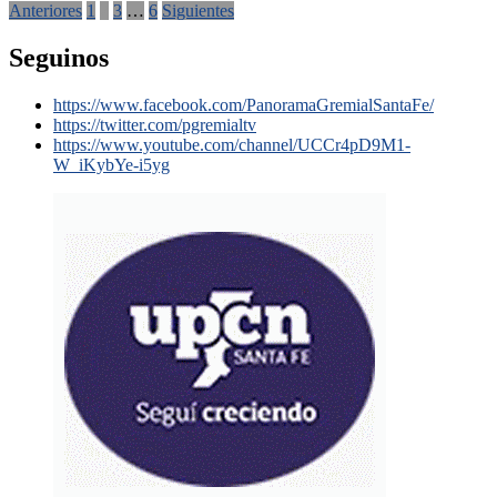
Anteriores
1
2
3
…
6
Siguientes
Seguinos
https://www.facebook.com/PanoramaGremialSantaFe/
https://twitter.com/pgremialtv
https://www.youtube.com/channel/UCCr4pD9M1-
W_iKybYe-i5yg