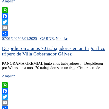
Ampliar
WhatsApp
Facebook
Twitter
Email
07/01/2025
07/01/2025
-
CARNE
,
Noticias
Compartir
Despidieron a unos 70 trabajadores en un frigorífico
tripero de Villa Gobernador Gálvez
PANORAMA GREMIAL junto a los trabajadores . Despidieron
por Whatsapp a unos 70 trabajadores en un frigorífico tripero de…
Ampliar
WhatsApp
Facebook
Twitter
Email