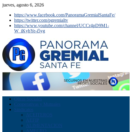
jueves, agosto 6, 2026
https://www.facebook.com/PanoramaGremialSantaFe/
https://twitter.com/pgremialtv
https://www.youtube.com/channel/UCCr4pD9M1-
W_iKybYe-i5yg
Obras Sociales
Cooperativas y Mutuales
Sindicatos
ACEITEROS
AEFIP
ALIMENTACION
AMECRO