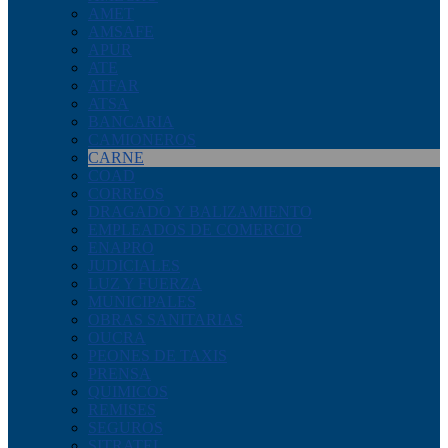
AMET
AMSAFE
APUR
ATE
ATFAR
ATSA
BANCARIA
CAMIONEROS
CARNE
COAD
CORREOS
DRAGADO Y BALIZAMIENTO
EMPLEADOS DE COMERCIO
ENAPRO
JUDICIALES
LUZ Y FUERZA
MUNICIPALES
OBRAS SANITARIAS
OUCRA
PEONES DE TAXIS
PRENSA
QUIMICOS
REMISES
SEGUROS
SITRATEL