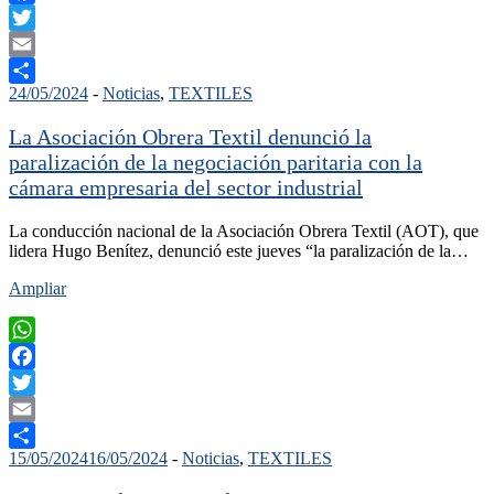
Facebook
Twitter
Email
24/05/2024
-
Noticias
,
TEXTILES
Compartir
La Asociación Obrera Textil denunció la
paralización de la negociación paritaria con la
cámara empresaria del sector industrial
La conducción nacional de la Asociación Obrera Textil (AOT), que
lidera Hugo Benítez, denunció este jueves “la paralización de la…
Ampliar
WhatsApp
Facebook
Twitter
Email
15/05/2024
16/05/2024
-
Noticias
,
TEXTILES
Compartir