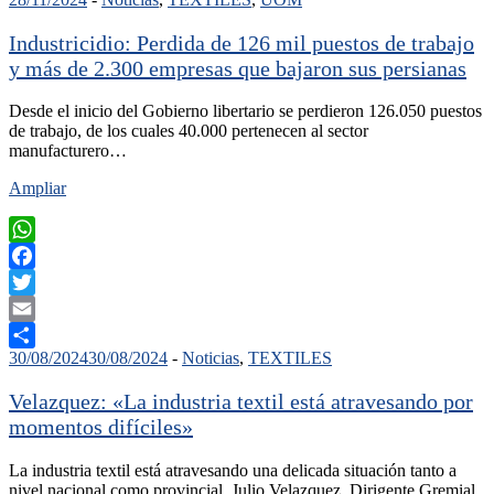
Compartir
Industricidio: Perdida de 126 mil puestos de trabajo
y más de 2.300 empresas que bajaron sus persianas
Desde el inicio del Gobierno libertario se perdieron 126.050 puestos
de trabajo, de los cuales 40.000 pertenecen al sector
manufacturero…
Ampliar
WhatsApp
Facebook
Twitter
Email
30/08/2024
30/08/2024
-
Noticias
,
TEXTILES
Compartir
Velazquez: «La industria textil está atravesando por
momentos difíciles»
La industria textil está atravesando una delicada situación tanto a
nivel nacional como provincial. Julio Velazquez, Dirigente Gremial