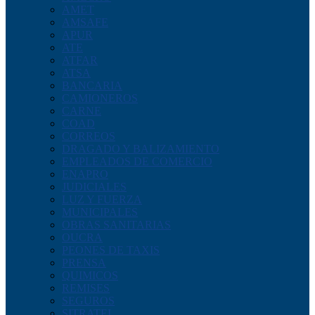
AMET
AMSAFE
APUR
ATE
ATFAR
ATSA
BANCARIA
CAMIONEROS
CARNE
COAD
CORREOS
DRAGADO Y BALIZAMIENTO
EMPLEADOS DE COMERCIO
ENAPRO
JUDICIALES
LUZ Y FUERZA
MUNICIPALES
OBRAS SANITARIAS
OUCRA
PEONES DE TAXIS
PRENSA
QUIMICOS
REMISES
SEGUROS
SITRATEL