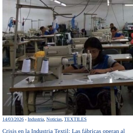
14/03/2026
-
Industria
,
Noticias
,
TEXTILES
Crisis en la Industria Textil: Las fábricas operan al