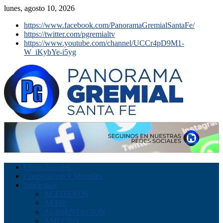
lunes, agosto 10, 2026
https://www.facebook.com/PanoramaGremialSantaFe/
https://twitter.com/pgremialtv
https://www.youtube.com/channel/UCCr4pD9M1-
W_iKybYe-i5yg
Obras Sociales
Cooperativas y Mutuales
Sindicatos
ACEITEROS
AEFIP
ALIMENTACION
AMECRO