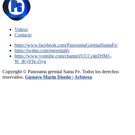
Videos
Contacto
https://www.facebook.com/PanoramaGremialSantaFe/
https://twitter.com/pgremialtv
https://www.youtube.com/channel/UCCr4pD9M1-
W_iKybYe-i5yg
Copyright © Panorama gremial Santa Fe. Todos los derechos
reservados.
Gustavo Marin Diseño |
Arbórea