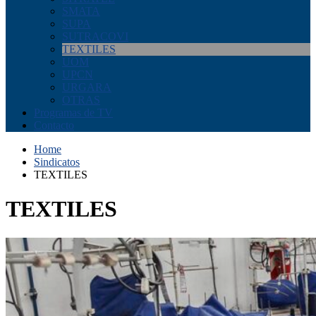
SMATA
SUPA
SUTRACOVI
TEXTILES
UOM
UPCN
URGARA
OTRAS
Programas de TV
Contacto
Home
Sindicatos
TEXTILES
TEXTILES