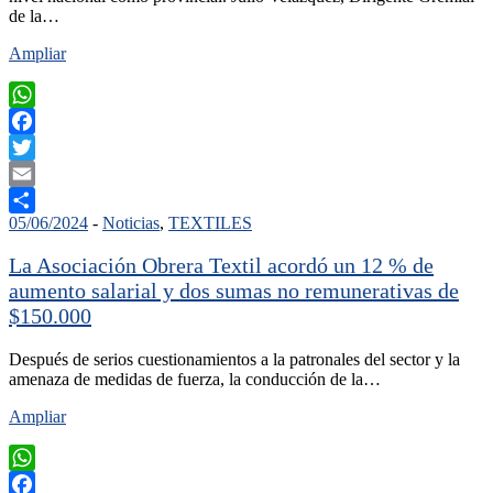
de la…
Ampliar
WhatsApp
Facebook
Twitter
Email
05/06/2024
-
Noticias
,
TEXTILES
Compartir
La Asociación Obrera Textil acordó un 12 % de
aumento salarial y dos sumas no remunerativas de
$150.000
Después de serios cuestionamientos a la patronales del sector y la
amenaza de medidas de fuerza, la conducción de la…
Ampliar
WhatsApp