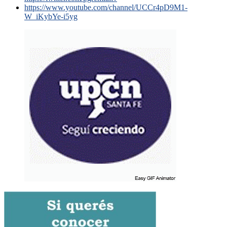
https://www.youtube.com/channel/UCCr4pD9M1-
W_iKybYe-i5yg