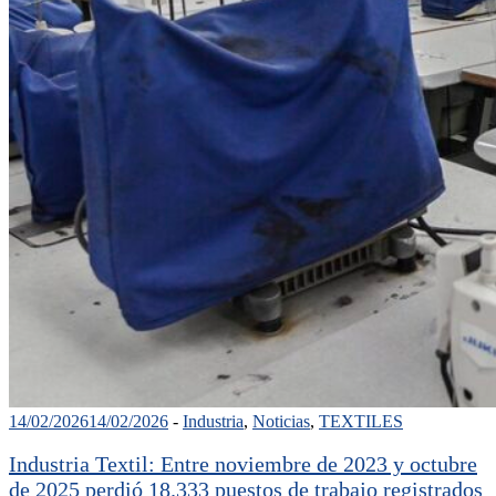
14/02/2026
14/02/2026
-
Industria
,
Noticias
,
TEXTILES
Industria Textil: Entre noviembre de 2023 y octubre
de 2025 perdió 18.333 puestos de trabajo registrados