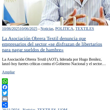
10/06/2025
10/06/2025
-
Noticias
,
POLITICA
,
TEXTILES
La Asociación Obrera Textil denuncia que
empresarios del sector «se disfrazan de libertarios
para pagar sueldos de hambre»
La Asociación Obrera Textil (AOT), liderada por Hugo Benítez,
lanzó hoy fuertes críticas contra el Gobierno Nacional y el sector…
Ampliar
WhatsApp
Facebook
Twitter
Email
28/11/2024
-
Noticias
,
TEXTILES
,
UOM