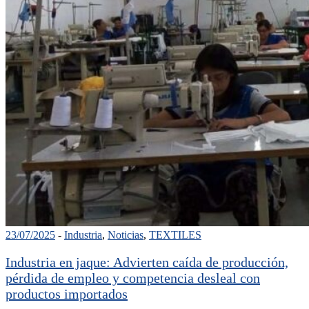
23/07/2025
-
Industria
,
Noticias
,
TEXTILES
Industria en jaque: Advierten caída de producción,
pérdida de empleo y competencia desleal con
productos importados