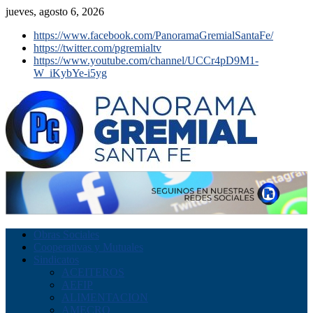
jueves, agosto 6, 2026
https://www.facebook.com/PanoramaGremialSantaFe/
https://twitter.com/pgremialtv
https://www.youtube.com/channel/UCCr4pD9M1-
W_iKybYe-i5yg
Obras Sociales
Cooperativas y Mutuales
Sindicatos
ACEITEROS
AEFIP
ALIMENTACION
AMECRO