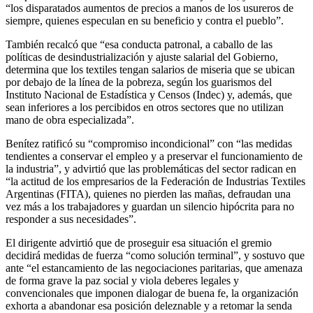
“los disparatados aumentos de precios a manos de los usureros de
siempre, quienes especulan en su beneficio y contra el pueblo”.
También recalcó que “esa conducta patronal, a caballo de las
políticas de desindustrialización y ajuste salarial del Gobierno,
determina que los textiles tengan salarios de miseria que se ubican
por debajo de la línea de la pobreza, según los guarismos del
Instituto Nacional de Estadística y Censos (Indec) y, además, que
sean inferiores a los percibidos en otros sectores que no utilizan
mano de obra especializada”.
Benítez ratificó su “compromiso incondicional” con “las medidas
tendientes a conservar el empleo y a preservar el funcionamiento de
la industria”, y advirtió que las problemáticas del sector radican en
“la actitud de los empresarios de la Federación de Industrias Textiles
Argentinas (FITA), quienes no pierden las mañas, defraudan una
vez más a los trabajadores y guardan un silencio hipócrita para no
responder a sus necesidades”.
El dirigente advirtió que de proseguir esa situación el gremio
decidirá medidas de fuerza “como solución terminal”, y sostuvo que
ante “el estancamiento de las negociaciones paritarias, que amenaza
de forma grave la paz social y viola deberes legales y
convencionales que imponen dialogar de buena fe, la organización
exhorta a abandonar esa posición deleznable y a retomar la senda