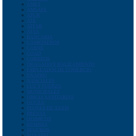
AMET
AMSAFE
APUR
ATE
ATFAR
ATSA
BANCARIA
CAMIONEROS
CARNE
COAD
CORREOS
DRAGADO Y BALIZAMIENTO
EMPLEADOS DE COMERCIO
ENAPRO
JUDICIALES
LUZ Y FUERZA
MUNICIPALES
OBRAS SANITARIAS
OUCRA
PEONES DE TAXIS
PRENSA
QUIMICOS
REMISES
SEGUROS
SITRATEL