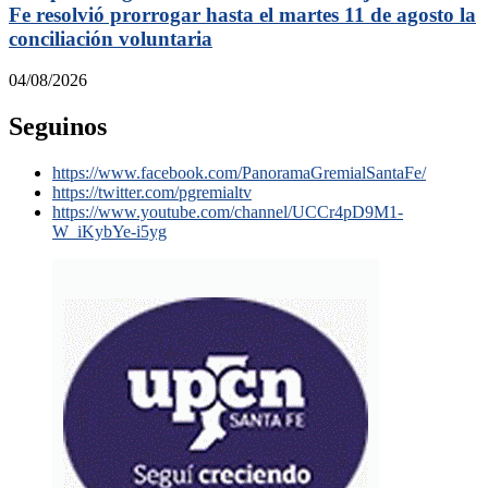
Fe resolvió prorrogar hasta el martes 11 de agosto la
conciliación voluntaria
04/08/2026
Seguinos
https://www.facebook.com/PanoramaGremialSantaFe/
https://twitter.com/pgremialtv
https://www.youtube.com/channel/UCCr4pD9M1-
W_iKybYe-i5yg