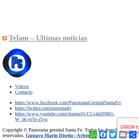
Telam – Ultimas noticias
Videos
Contacto
https://www.facebook.com/PanoramaGremialSantaFe/
https://twitter.com/pgremialtv
https://www.youtube.com/channel/UCCr4pD9M1-
W_iKybYe-i5yg
Copyright © Panorama gremial Santa Fe. Todos los derechos
WhatsApp
Facebook
Twitter
Email
C
reservados.
Gustavo Marin Diseño |
Arbórea