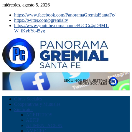
miércoles, agosto 5, 2026
https://www.facebook.com/PanoramaGremialSantaFe/
https://twitter.com/pgremialtv
https://www.youtube.com/channel/UCCr4pD9M1-
W_iKybYe-i5yg
Obras Sociales
Cooperativas y Mutuales
Sindicatos
ACEITEROS
AEFIP
ALIMENTACION
AMECRO