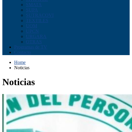
SMATA
SUPA
SUTRACOVI
TEXTILES
UOM
UPCN
URGARA
OTRAS
Programas de TV
Contacto
Home
Noticias
Noticias