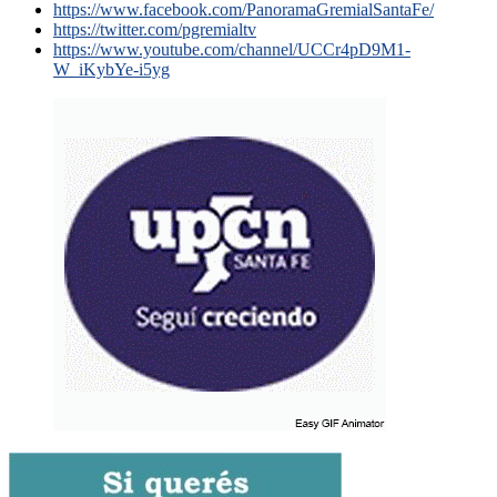
https://www.facebook.com/PanoramaGremialSantaFe/
https://twitter.com/pgremialtv
https://www.youtube.com/channel/UCCr4pD9M1-
W_iKybYe-i5yg