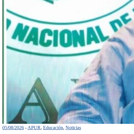
05/08/2026
-
APUR
,
Educación
,
Noticias