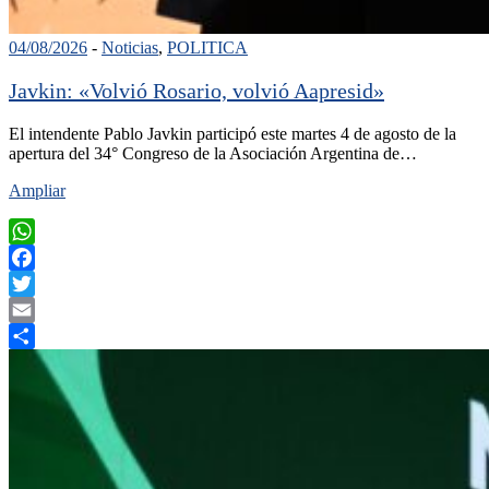
04/08/2026
-
Noticias
,
POLITICA
Javkin: «Volvió Rosario, volvió Aapresid»
El intendente Pablo Javkin participó este martes 4 de agosto de la
apertura del 34° Congreso de la Asociación Argentina de…
Ampliar
WhatsApp
Facebook
Twitter
Email
Compartir