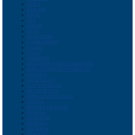
AMET
AMSAFE
APUR
ATE
ATFAR
ATSA
BANCARIA
CAMIONEROS
CARNE
COAD
CORREOS
DRAGADO Y BALIZAMIENTO
EMPLEADOS DE COMERCIO
ENAPRO
JUDICIALES
LUZ Y FUERZA
MUNICIPALES
OBRAS SANITARIAS
OUCRA
PEONES DE TAXIS
PRENSA
QUIMICOS
REMISES
SEGUROS
SITRATEL