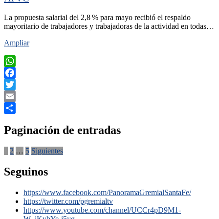
La propuesta salarial del 2,8 % para mayo recibió el respaldo
mayoritario de trabajadores y trabajadoras de la actividad en todas…
Ampliar
WhatsApp
Facebook
Twitter
Email
Compartir
Paginación de entradas
1
2
…
5
Siguientes
Seguinos
https://www.facebook.com/PanoramaGremialSantaFe/
https://twitter.com/pgremialtv
https://www.youtube.com/channel/UCCr4pD9M1-
W_iKybYe-i5yg