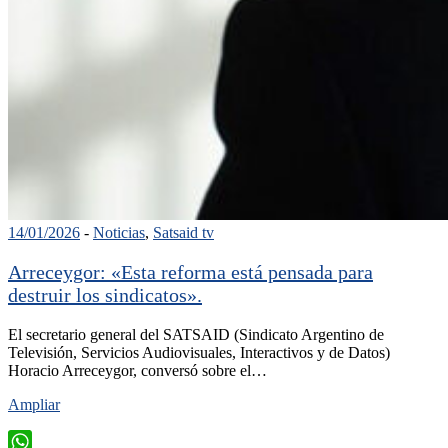
14/01/2026
-
Noticias
,
Satsaid tv
Arreceygor: «Esta reforma está pensada para
destruir los sindicatos».
El secretario general del SATSAID (Sindicato Argentino de
Televisión, Servicios Audiovisuales, Interactivos y de Datos)
Horacio Arreceygor, conversó sobre el…
Ampliar