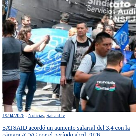
19/04/2026
-
Noticias
,
Satsaid tv
SATSAID acordó un aumento salarial del 3,4 con la
cámara ATVC por el período abril 2026