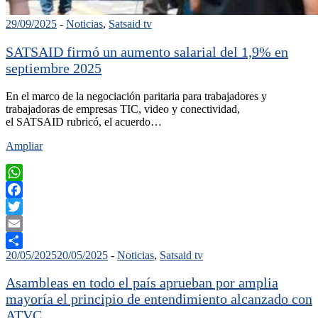
29/09/2025
-
Noticias
,
Satsaid tv
SATSAID firmó un aumento salarial del 1,9% en
septiembre 2025
En el marco de la negociación paritaria para trabajadores y
trabajadoras de empresas TIC, video y conectividad,
el SATSAID rubricó, el acuerdo…
Ampliar
WhatsApp
Facebook
Twitter
Email
20/05/2025
20/05/2025
-
Noticias
,
Satsaid tv
Compartir
Asambleas en todo el país aprueban por amplia
mayoría el principio de entendimiento alcanzado con
ATVC