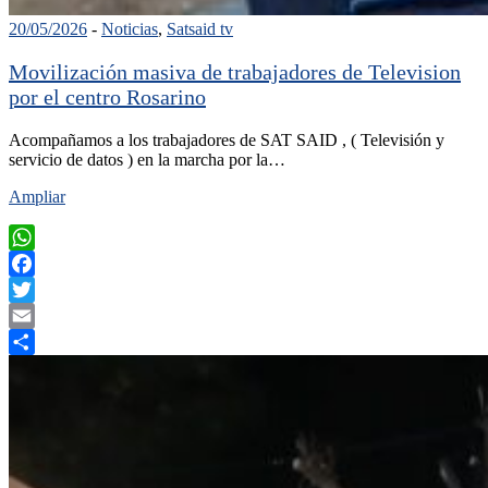
20/05/2026
-
Noticias
,
Satsaid tv
Movilización masiva de trabajadores de Television
por el centro Rosarino
Acompañamos a los trabajadores de SAT SAID , ( Televisión y
servicio de datos ) en la marcha por la…
Ampliar
WhatsApp
Facebook
Twitter
Email
Compartir