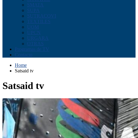
SMATA
SUPA
SUTRACOVI
TEXTILES
UOM
UPCN
URGARA
OTRAS
Programas de TV
Contacto
Home
Satsaid tv
Satsaid tv