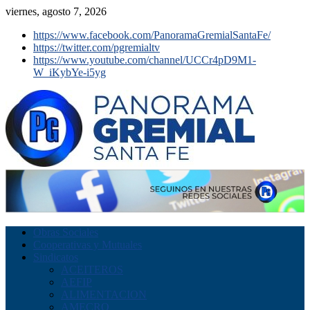
viernes, agosto 7, 2026
https://www.facebook.com/PanoramaGremialSantaFe/
https://twitter.com/pgremialtv
https://www.youtube.com/channel/UCCr4pD9M1-
W_iKybYe-i5yg
Obras Sociales
Cooperativas y Mutuales
Sindicatos
ACEITEROS
AEFIP
ALIMENTACION
AMECRO