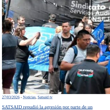
27/03/2026
-
Noticias
,
Satsaid tv
SATSAID repudió la agresión por parte de un