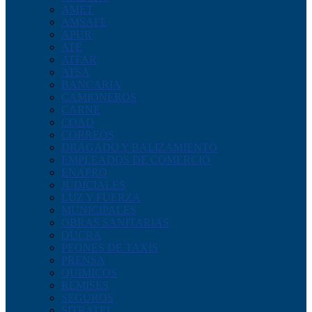
AMET
AMSAFE
APUR
ATE
ATFAR
ATSA
BANCARIA
CAMIONEROS
CARNE
COAD
CORREOS
DRAGADO Y BALIZAMIENTO
EMPLEADOS DE COMERCIO
ENAPRO
JUDICIALES
LUZ Y FUERZA
MUNICIPALES
OBRAS SANITARIAS
OUCRA
PEONES DE TAXIS
PRENSA
QUIMICOS
REMISES
SEGUROS
SITRATEL