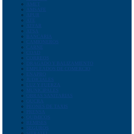
AMET
AMSAFE
APUR
ATE
ATFAR
ATSA
BANCARIA
CAMIONEROS
CARNE
COAD
CORREOS
DRAGADO Y BALIZAMIENTO
EMPLEADOS DE COMERCIO
ENAPRO
JUDICIALES
LUZ Y FUERZA
MUNICIPALES
OBRAS SANITARIAS
OUCRA
PEONES DE TAXIS
PRENSA
QUIMICOS
REMISES
SEGUROS
SITRATEL