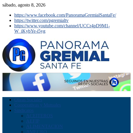
sábado, agosto 8, 2026
https://www.facebook.com/PanoramaGremialSantaFe/
https://twitter.com/pgremialtv
https://www.youtube.com/channel/UCCr4pD9M1-
W_iKybYe-i5yg
Obras Sociales
Cooperativas y Mutuales
Sindicatos
ACEITEROS
AEFIP
ALIMENTACION
AMECRO