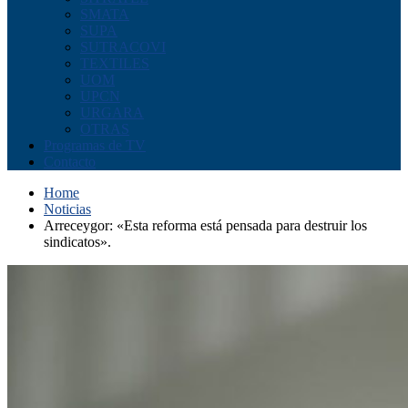
SMATA
SUPA
SUTRACOVI
TEXTILES
UOM
UPCN
URGARA
OTRAS
Programas de TV
Contacto
Home
Noticias
Arreceygor: «Esta reforma está pensada para destruir los
sindicatos».