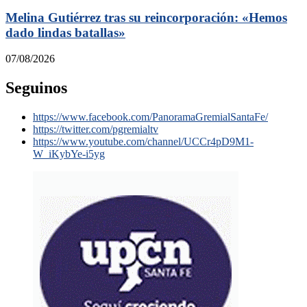
Melina Gutiérrez tras su reincorporación: «Hemos
dado lindas batallas»
07/08/2026
Seguinos
https://www.facebook.com/PanoramaGremialSantaFe/
https://twitter.com/pgremialtv
https://www.youtube.com/channel/UCCr4pD9M1-
W_iKybYe-i5yg