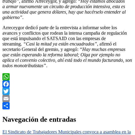
trabajo”
, afirmó Arreceygor, y agregó:
“Hoy estamos abocados
a armar nuevamente un
circuito de producción intensiva
, esta es
una actividad que genera dólares, hay que hacérselo entender al
gobierno”
.
Arreceygor dedicó parte de la entrevista a informar sobre los
avances y conflictos que rodean la intensa campaña de regulación
que está impulsando el SATSAID con las empresas de
streaming.
“Casi la mitad ya están encuadrados”
, afirmó el
secretario General del gremio, y agregó:
“Hay muchas empresas
que están esperando la reforma laboral;
Olga por ejemplo no
aplica el convenio colectivo
, ahí está todo el mundo facturando, son
todos monotributistas”
.
WhatsApp
Facebook
Twitter
Email
Compartir
Navegación de entradas
El Sindicato de Trabajadores Municipales convoca a asamblea en la