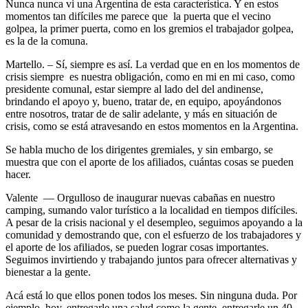
Nunca nunca vi una Argentina de esta característica. Y en estos
momentos tan difíciles me parece que la puerta que el vecino
golpea, la primer puerta, como en los gremios el trabajador golpea,
es la de la comuna.
Martello. – Sí, siempre es así. La verdad que en en los momentos de
crisis siempre es nuestra obligación, como en mi en mi caso, como
presidente comunal, estar siempre al lado del del andinense,
brindando el apoyo y, bueno, tratar de, en equipo, apoyándonos
entre nosotros, tratar de de salir adelante, y más en situación de
crisis, como se está atravesando en estos momentos en la Argentina.
Se habla mucho de los dirigentes gremiales, y sin embargo, se
muestra que con el aporte de los afiliados, cuántas cosas se pueden
hacer.
Valente — Orgulloso de inaugurar nuevas cabañas en nuestro
camping, sumando valor turístico a la localidad en tiempos difíciles.
A pesar de la crisis nacional y el desempleo, seguimos apoyando a la
comunidad y demostrando que, con el esfuerzo de los trabajadores y
el aporte de los afiliados, se pueden lograr cosas importantes.
Seguimos invirtiendo y trabajando juntos para ofrecer alternativas y
bienestar a la gente.
Acá está lo que ellos ponen todos los meses. Sin ninguna duda. Por
ejemplo, hoy, entregarle una salud como la gente, entregarle un 40