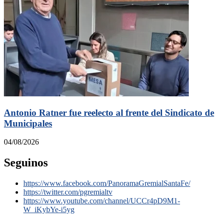
Antonio Ratner fue reelecto al frente del Sindicato de
Municipales
04/08/2026
Seguinos
https://www.facebook.com/PanoramaGremialSantaFe/
https://twitter.com/pgremialtv
https://www.youtube.com/channel/UCCr4pD9M1-
W_iKybYe-i5yg