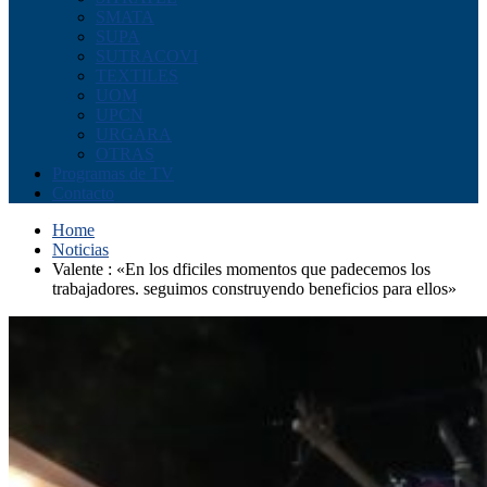
SMATA
SUPA
SUTRACOVI
TEXTILES
UOM
UPCN
URGARA
OTRAS
Programas de TV
Contacto
Home
Noticias
Valente : «En los dficiles momentos que padecemos los
trabajadores. seguimos construyendo beneficios para ellos»