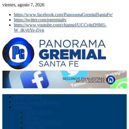
viernes, agosto 7, 2026
https://www.facebook.com/PanoramaGremialSantaFe/
https://twitter.com/pgremialtv
https://www.youtube.com/channel/UCCr4pD9M1-
W_iKybYe-i5yg
Obras Sociales
Cooperativas y Mutuales
Sindicatos
ACEITEROS
AEFIP
ALIMENTACION
AMECRO