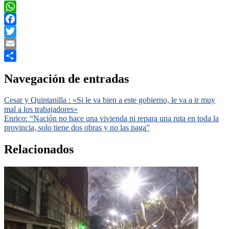
WhatsApp
Facebook
Twitter
Email
Compartir
Navegación de entradas
Cesar y Quintanilla : «Si le va bien a este gobierno, le va a ir muy
mal a los trabajadores»
Enrico: “Nación no hace una vivienda ni repara una ruta en toda la
provincia, solo tiene dos obras y no las paga”
Relacionados