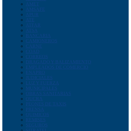
AMET
AMSAFE
APUR
ATE
ATFAR
ATSA
BANCARIA
CAMIONEROS
CARNE
COAD
CORREOS
DRAGADO Y BALIZAMIENTO
EMPLEADOS DE COMERCIO
ENAPRO
JUDICIALES
LUZ Y FUERZA
MUNICIPALES
OBRAS SANITARIAS
OUCRA
PEONES DE TAXIS
PRENSA
QUIMICOS
REMISES
SEGUROS
SITRATEL