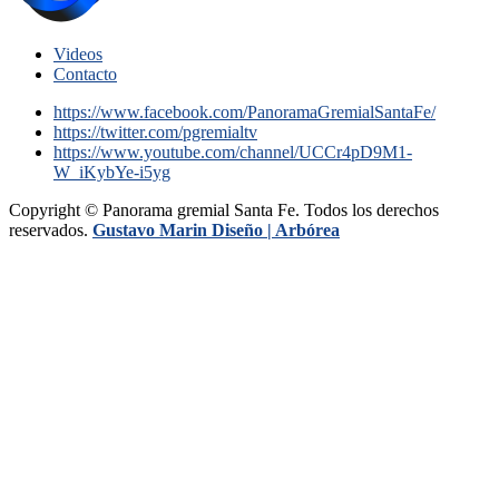
Videos
Contacto
https://www.facebook.com/PanoramaGremialSantaFe/
https://twitter.com/pgremialtv
https://www.youtube.com/channel/UCCr4pD9M1-
W_iKybYe-i5yg
Copyright © Panorama gremial Santa Fe. Todos los derechos
reservados.
Gustavo Marin Diseño |
Arbórea