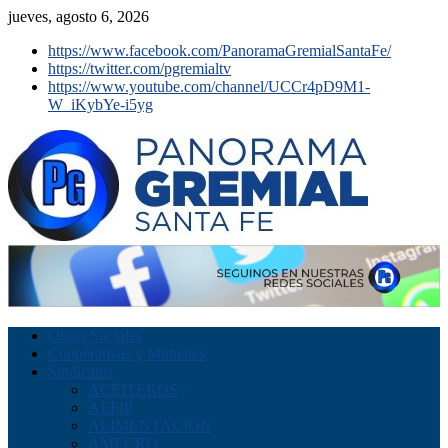
jueves, agosto 6, 2026
https://www.facebook.com/PanoramaGremialSantaFe/
https://twitter.com/pgremialtv
https://www.youtube.com/channel/UCCr4pD9M1-
W_iKybYe-i5yg
Obras Sociales
Cooperativas y Mutuales
Sindicatos
ACEITEROS
AEFIP
ALIMENTACION
AMECRO