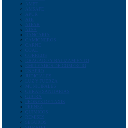
AMET
AMSAFE
APUR
ATE
ATFAR
ATSA
BANCARIA
CAMIONEROS
CARNE
COAD
CORREOS
DRAGADO Y BALIZAMIENTO
EMPLEADOS DE COMERCIO
ENAPRO
JUDICIALES
LUZ Y FUERZA
MUNICIPALES
OBRAS SANITARIAS
OUCRA
PEONES DE TAXIS
PRENSA
QUIMICOS
REMISES
SEGUROS
SITRATEL