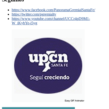
https://www.facebook.com/PanoramaGremialSantaFe/
https://twitter.com/pgremialtv
https://www.youtube.com/channel/UCCr4pD9M1-
W_iKybYe-i5yg