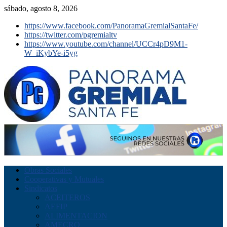
sábado, agosto 8, 2026
https://www.facebook.com/PanoramaGremialSantaFe/
https://twitter.com/pgremialtv
https://www.youtube.com/channel/UCCr4pD9M1-
W_iKybYe-i5yg
Obras Sociales
Cooperativas y Mutuales
Sindicatos
ACEITEROS
AEFIP
ALIMENTACION
AMECRO