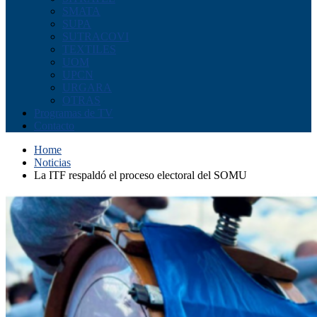
SMATA
SUPA
SUTRACOVI
TEXTILES
UOM
UPCN
URGARA
OTRAS
Programas de TV
Contacto
Home
Noticias
La ITF respaldó el proceso electoral del SOMU