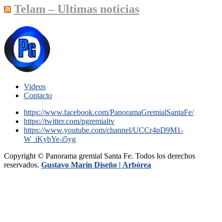
Telam – Ultimas noticias
Videos
Contacto
https://www.facebook.com/PanoramaGremialSantaFe/
https://twitter.com/pgremialtv
https://www.youtube.com/channel/UCCr4pD9M1-
W_iKybYe-i5yg
Copyright © Panorama gremial Santa Fe. Todos los derechos
reservados.
Gustavo Marin Diseño |
Arbórea