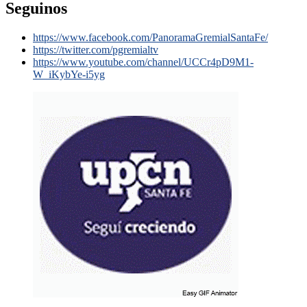
Seguinos
https://www.facebook.com/PanoramaGremialSantaFe/
https://twitter.com/pgremialtv
https://www.youtube.com/channel/UCCr4pD9M1-
W_iKybYe-i5yg