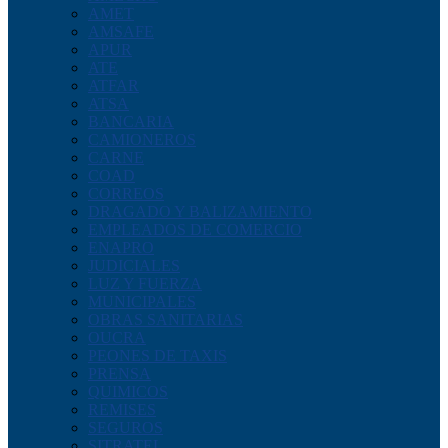
AMET
AMSAFE
APUR
ATE
ATFAR
ATSA
BANCARIA
CAMIONEROS
CARNE
COAD
CORREOS
DRAGADO Y BALIZAMIENTO
EMPLEADOS DE COMERCIO
ENAPRO
JUDICIALES
LUZ Y FUERZA
MUNICIPALES
OBRAS SANITARIAS
OUCRA
PEONES DE TAXIS
PRENSA
QUIMICOS
REMISES
SEGUROS
SITRATEL