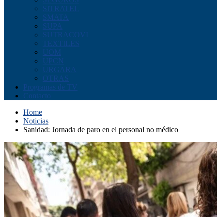
SITRATEL
SMATA
SUPA
SUTRACOVI
TEXTILES
UOM
UPCN
URGARA
OTRAS
Programas de TV
Contacto
Home
Noticias
Sanidad: Jornada de paro en el personal no médico