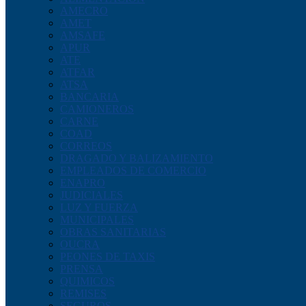
AMECRO
AMET
AMSAFE
APUR
ATE
ATFAR
ATSA
BANCARIA
CAMIONEROS
CARNE
COAD
CORREOS
DRAGADO Y BALIZAMIENTO
EMPLEADOS DE COMERCIO
ENAPRO
JUDICIALES
LUZ Y FUERZA
MUNICIPALES
OBRAS SANITARIAS
OUCRA
PEONES DE TAXIS
PRENSA
QUIMICOS
REMISES
SEGUROS