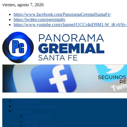
viernes, agosto 7, 2026
https://www.facebook.com/PanoramaGremialSantaFe/
https://twitter.com/pgremialtv
https://www.youtube.com/channel/UCCr4pD9M1-W_iKybYe-
Obras Sociales
Cooperativas y Mutuales
Sindicatos
ACEITEROS
AEFIP
ALIMENTACION