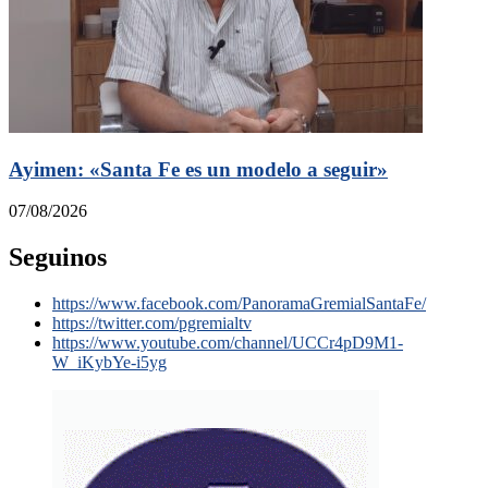
Ayimen: «Santa Fe es un modelo a seguir»
07/08/2026
Seguinos
https://www.facebook.com/PanoramaGremialSantaFe/
https://twitter.com/pgremialtv
https://www.youtube.com/channel/UCCr4pD9M1-
W_iKybYe-i5yg