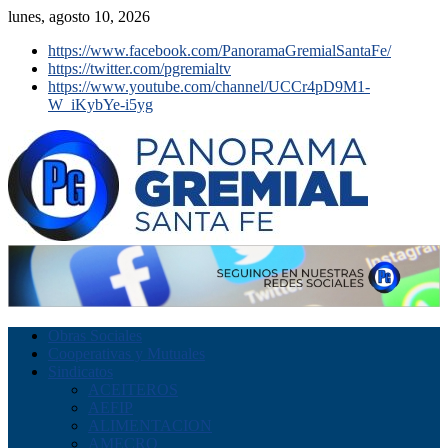
lunes, agosto 10, 2026
https://www.facebook.com/PanoramaGremialSantaFe/
https://twitter.com/pgremialtv
https://www.youtube.com/channel/UCCr4pD9M1-
W_iKybYe-i5yg
Obras Sociales
Cooperativas y Mutuales
Sindicatos
ACEITEROS
AEFIP
ALIMENTACION
AMECRO