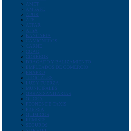
AMET
AMSAFE
APUR
ATE
ATFAR
ATSA
BANCARIA
CAMIONEROS
CARNE
COAD
CORREOS
DRAGADO Y BALIZAMIENTO
EMPLEADOS DE COMERCIO
ENAPRO
JUDICIALES
LUZ Y FUERZA
MUNICIPALES
OBRAS SANITARIAS
OUCRA
PEONES DE TAXIS
PRENSA
QUIMICOS
REMISES
SEGUROS
SITRATEL