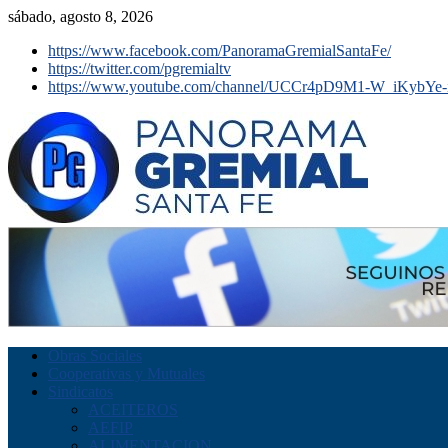
sábado, agosto 8, 2026
https://www.facebook.com/PanoramaGremialSantaFe/
https://twitter.com/pgremialtv
https://www.youtube.com/channel/UCCr4pD9M1-W_iKybYe-
Obras Sociales
Cooperativas y Mutuales
Sindicatos
ACEITEROS
AEFIP
ALIMENTACION