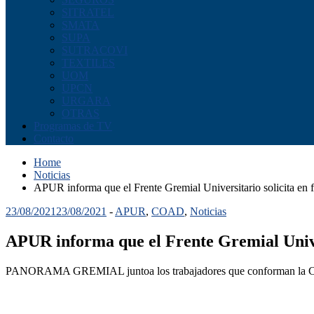
SITRATEL
SMATA
SUPA
SUTRACOVI
TEXTILES
UOM
UPCN
URGARA
OTRAS
Programas de TV
Contacto
Home
Noticias
APUR informa que el Frente Gremial Universitario solicita en fo
23/08/2021
23/08/2021
-
APUR
,
COAD
,
Noticias
APUR informa que el Frente Gremial Univers
PANORAMA GREMIAL juntoa los trabajadores que conforman la Co