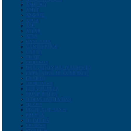
AMECRO
AMET
AMSAFE
APUR
ATE
ATFAR
ATSA
BANCARIA
CAMIONEROS
CARNE
COAD
CORREOS
DRAGADO Y BALIZAMIENTO
EMPLEADOS DE COMERCIO
ENAPRO
JUDICIALES
LUZ Y FUERZA
MUNICIPALES
OBRAS SANITARIAS
OUCRA
PEONES DE TAXIS
PRENSA
QUIMICOS
REMISES
SEGUROS