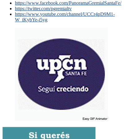
https://www.facebook.com/PanoramaGremialSantaFe/
https://twitter.com/pgremialtv
https://www.youtube.com/channel/UCCr4pD9M1-
W_iKybYe-i5yg