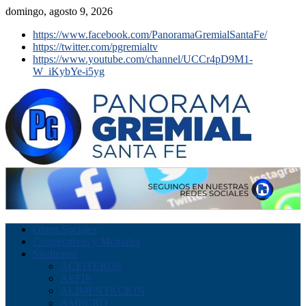
domingo, agosto 9, 2026
https://www.facebook.com/PanoramaGremialSantaFe/
https://twitter.com/pgremialtv
https://www.youtube.com/channel/UCCr4pD9M1-
W_iKybYe-i5yg
Obras Sociales
Cooperativas y Mutuales
Sindicatos
ACEITEROS
AEFIP
ALIMENTACION
AMECRO