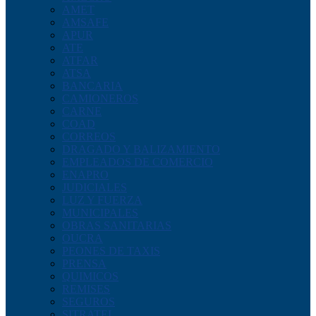
AMET
AMSAFE
APUR
ATE
ATFAR
ATSA
BANCARIA
CAMIONEROS
CARNE
COAD
CORREOS
DRAGADO Y BALIZAMIENTO
EMPLEADOS DE COMERCIO
ENAPRO
JUDICIALES
LUZ Y FUERZA
MUNICIPALES
OBRAS SANITARIAS
OUCRA
PEONES DE TAXIS
PRENSA
QUIMICOS
REMISES
SEGUROS
SITRATEL