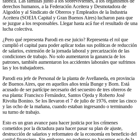
fábrica. Las familias junto a los sobrevivientes, a los organismos de
derechos humanos, a la Federación Aceitera y Desmotadora de
Algodón y al Sindicato de Obreros y Empleados de la Industria
Aceitera (SOEIA Capital y Gran Buenos Aires) lucharon para que
se juzgue a los responsables. Llegar hasta acá fue el resultado de una
lucha colectiva.
¿Pero qué representa Parodi en ese juicio? Representa el rol que
cumplió el capital para poder aplicar todas sus políticas de reducción
de salarios, extensión de la jornada laboral y precarización de las
condiciones de trabajo. No solo aumentaron la ganancia de los
patrones, también aumentaron los accidentes laborales que sufrimos
las y los trabajadores.
Parodi era jefe de Personal de la planta de Avellaneda, en provincia
de Buenos Aires, que en aquellos años tenía Bunge y Born. Está
acusado de ser partícipe necesario del secuestro de tres obreros de
esa planta: Francisco Fernández, Santos Ojeda y Roberto José
Rivolta Bonino. Se los llevaron el 7 de julio de 1976, entre las cinco
y las ocho de la mañana, cuando estaban ingresando o terminando
su turno de trabajo.
Esto es un gran avance para hacer justicia por los crímenes
cometidos por la dictadura para hacer pasar su plan de ajuste,
destrucción de salarios y reformateo de la economía en beneficio del
capital financiero. Sin embargo, no podemos no hacernos eco de la