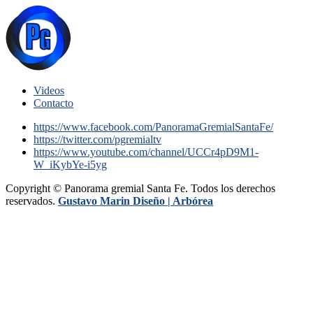
Videos
Contacto
https://www.facebook.com/PanoramaGremialSantaFe/
https://twitter.com/pgremialtv
https://www.youtube.com/channel/UCCr4pD9M1-
W_iKybYe-i5yg
Copyright © Panorama gremial Santa Fe. Todos los derechos
reservados.
Gustavo Marin Diseño |
Arbórea