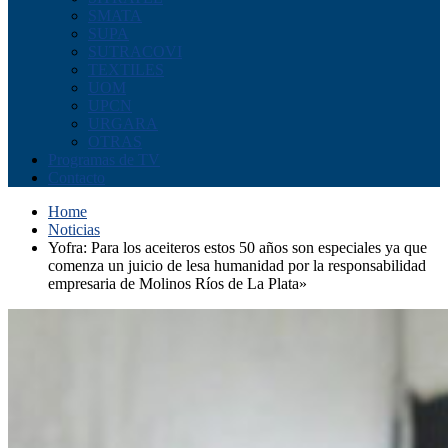
SMATA
SUPA
SUTRACOVI
TEXTILES
UOM
UPCN
URGARA
OTRAS
Programas de TV
Contacto
Home
Noticias
Yofra: Para los aceiteros estos 50 años son especiales ya que
comenza un juicio de lesa humanidad por la responsabilidad
empresaria de Molinos Ríos de La Plata»