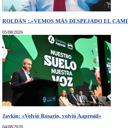
ROLDÁN :.»VEMOS MÁS DESPEJADO EL CAMI
05/08/2026
Javkin: «Volvió Rosario, volvió Aapresid»
04/08/2026