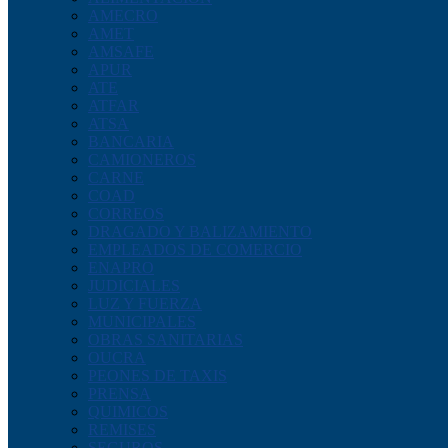
AMECRO
AMET
AMSAFE
APUR
ATE
ATFAR
ATSA
BANCARIA
CAMIONEROS
CARNE
COAD
CORREOS
DRAGADO Y BALIZAMIENTO
EMPLEADOS DE COMERCIO
ENAPRO
JUDICIALES
LUZ Y FUERZA
MUNICIPALES
OBRAS SANITARIAS
OUCRA
PEONES DE TAXIS
PRENSA
QUIMICOS
REMISES
SEGUROS