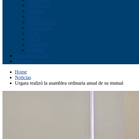
SITRATEL
SMATA
SUPA
SUTRACOVI
TEXTILES
UOM
UPCN
URGARA
OTRAS
Programas de TV
Contacto
Home
Noticias
Urgara realizó la asamblea ordinaria anual de su mutual