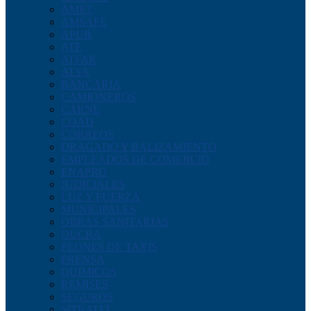
AMET
AMSAFE
APUR
ATE
ATFAR
ATSA
BANCARIA
CAMIONEROS
CARNE
COAD
CORREOS
DRAGADO Y BALIZAMIENTO
EMPLEADOS DE COMERCIO
ENAPRO
JUDICIALES
LUZ Y FUERZA
MUNICIPALES
OBRAS SANITARIAS
OUCRA
PEONES DE TAXIS
PRENSA
QUIMICOS
REMISES
SEGUROS
SITRATEL