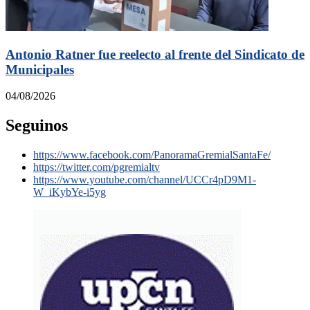
Antonio Ratner fue reelecto al frente del Sindicato de
Municipales
04/08/2026
Seguinos
https://www.facebook.com/PanoramaGremialSantaFe/
https://twitter.com/pgremialtv
https://www.youtube.com/channel/UCCr4pD9M1-
W_iKybYe-i5yg