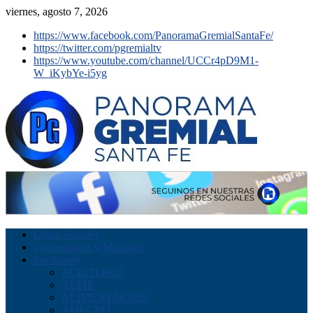
viernes, agosto 7, 2026
https://www.facebook.com/PanoramaGremialSantaFe/
https://twitter.com/pgremialtv
https://www.youtube.com/channel/UCCr4pD9M1-
W_iKybYe-i5yg
Obras Sociales
Cooperativas y Mutuales
Sindicatos
ACEITEROS
AEFIP
ALIMENTACION
AMECRO