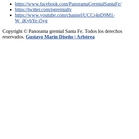
https://www.facebook.com/PanoramaGremialSantaFe/
https://twitter.com/pgremialtv
https://www.youtube.com/channel/UCCr4pD9M1-
W_iKybYe-i5yg
Copyright © Panorama gremial Santa Fe. Todos los derechos
reservados.
Gustavo Marin Diseño |
Arbórea