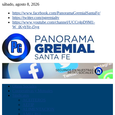
sábado, agosto 8, 2026
https://www.facebook.com/PanoramaGremialSantaFe/
https://twitter.com/pgremialtv
https://www.youtube.com/channel/UCCr4pD9M1-
W_iKybYe-i5yg
Obras Sociales
Cooperativas y Mutuales
Sindicatos
ACEITEROS
AEFIP
ALIMENTACION
AMECRO