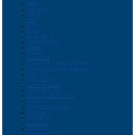
AMET
AMSAFE
APUR
ATE
ATFAR
ATSA
BANCARIA
CAMIONEROS
CARNE
COAD
CORREOS
DRAGADO Y BALIZAMIENTO
EMPLEADOS DE COMERCIO
ENAPRO
JUDICIALES
LUZ Y FUERZA
MUNICIPALES
OBRAS SANITARIAS
OUCRA
PEONES DE TAXIS
PRENSA
QUIMICOS
REMISES
SEGUROS
SITRATEL