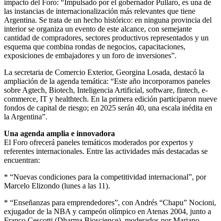
impacto del Foro: “Impulsado por el gobernador Pullaro, es una de
las instancias de internacionalización más relevantes que tiene
Argentina. Se trata de un hecho histórico: en ninguna provincia del
interior se organiza un evento de este alcance, con semejante
cantidad de compradores, sectores productivos representados y un
esquema que combina rondas de negocios, capacitaciones,
exposiciones de embajadores y un foro de inversiones”.
La secretaria de Comercio Exterior, Georgina Losada, destacó la
ampliación de la agenda temática: “Este año incorporamos paneles
sobre Agtech, Biotech, Inteligencia Artificial, software, fintech, e-
commerce, IT y healthtech. En la primera edición participaron nueve
fondos de capital de riesgo; en 2025 serán 40, una escala inédita en
la Argentina”.
Una agenda amplia e innovadora
El Foro ofrecerá paneles temáticos moderados por expertos y
referentes internacionales. Entre las actividades más destacadas se
encuentran:
* “Nuevas condiciones para la competitividad internacional”, por
Marcelo Elizondo (lunes a las 11).
* “Enseñanzas para emprendedores”, con Andrés “Chapu” Nocioni,
exjugador de la NBA y campeón olímpico en Atenas 2004, junto a
Franco Cescotti (Dharma Bioscience), moderados por Mariano