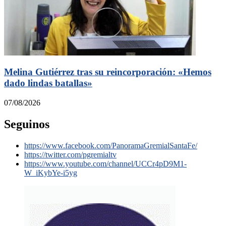
Melina Gutiérrez tras su reincorporación: «Hemos
dado lindas batallas»
07/08/2026
Seguinos
https://www.facebook.com/PanoramaGremialSantaFe/
https://twitter.com/pgremialtv
https://www.youtube.com/channel/UCCr4pD9M1-
W_iKybYe-i5yg