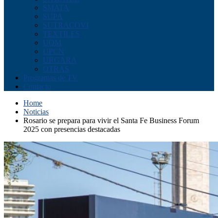
SMATA
SUPA
SUTRACOVI
TEXTILES
UOM
UPCN
URGARA
OTRAS
Programas de TV
Contacto
Home
Noticias
Rosario se prepara para vivir el Santa Fe Business Forum
2025 con presencias destacadas