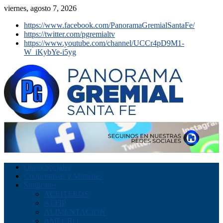
viernes, agosto 7, 2026
https://www.facebook.com/PanoramaGremialSantaFe/
https://twitter.com/pgremialtv
https://www.youtube.com/channel/UCCr4pD9M1-
W_iKybYe-i5yg
Obras Sociales
Cooperativas y Mutuales
Sindicatos
ACEITEROS
AEFIP
ALIMENTACION
AMECRO