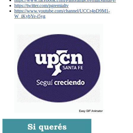
https://www.facebook.com/PanoramaGremialSantaFe/
https://twitter.com/pgremialtv
https://www.youtube.com/channel/UCCr4pD9M1-
W_iKybYe-i5yg