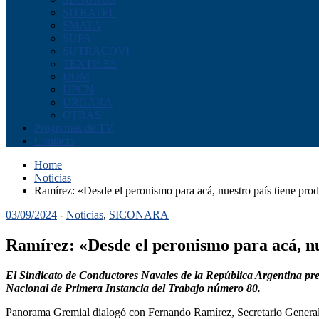
SITRATEL
SMATA
SUPA
SUTRACOVI
TEXTILES
UOM
UPCN
URGARA
OTRAS
Programas de TV
Contacto
Home
Noticias
Ramírez: «Desde el peronismo para acá, nuestro país tiene prod
03/09/2024
-
Noticias
,
SICONARA
Ramírez: «Desde el peronismo para acá, nue
El Sindicato de Conductores Navales de la República Argentina pres
Nacional de Primera Instancia del Trabajo número 80.
Panorama Gremial dialogó con Fernando Ramírez, Secretario General