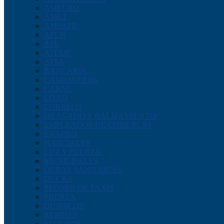
AMECRO
AMET
AMSAFE
APUR
ATE
ATFAR
ATSA
BANCARIA
CAMIONEROS
CARNE
COAD
CORREOS
DRAGADO Y BALIZAMIENTO
EMPLEADOS DE COMERCIO
ENAPRO
JUDICIALES
LUZ Y FUERZA
MUNICIPALES
OBRAS SANITARIAS
OUCRA
PEONES DE TAXIS
PRENSA
QUIMICOS
REMISES
SEGUROS