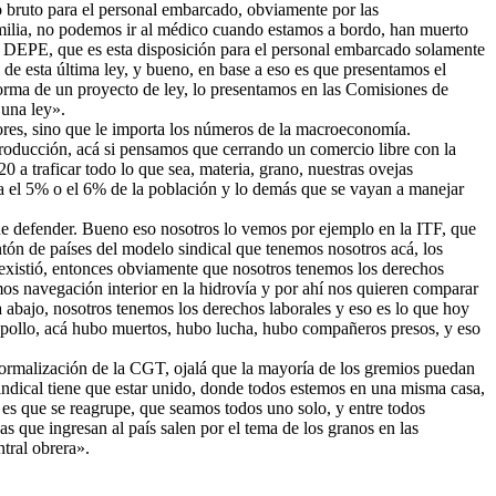
o bruto para el personal embarcado, obviamente por las
amilia, no podemos ir al médico cuando estamos a bordo, han muerto
el DEPE, que es esta disposición para el personal embarcado solamente
de esta última ley, y bueno, en base a eso es que presentamos el
orma de un proyecto de ley, lo presentamos en las Comisiones de
 una ley».
dores, sino que le importa los números de la macroeconomía.
roducción, acá si pensamos que cerrando un comercio libre con la
a traficar todo lo que sea, materia, grano, nuestras ovejas
ara el 5% o el 6% de la población y lo demás que se vayan a manejar
 que defender. Bueno eso nosotros lo vemos por ejemplo en la ITF, que
ntón de países del modelo sindical que tenemos nosotros acá, los
 existió, entonces obviamente que nosotros tenemos los derechos
mos navegación interior en la hidrovía y por ahí nos quieren comparar
abajo, nosotros tenemos los derechos laborales y eso es lo que hoy
repollo, acá hubo muertos, hubo lucha, hubo compañeros presos, y eso
 normalización de la CGT, ojalá que la mayoría de los gremios puedan
sindical tiene que estar unido, donde todos estemos en una misma casa,
 es que se reagrupe, que seamos todos uno solo, y entre todos
que ingresan al país salen por el tema de los granos en las
tral obrera».