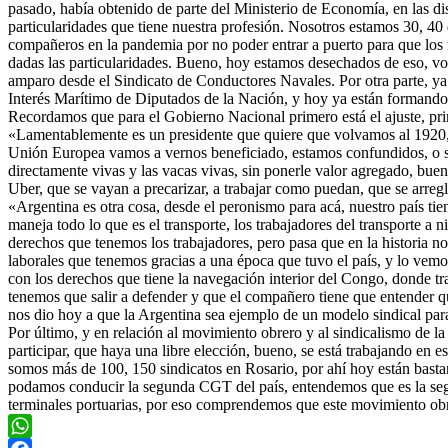
pasado, había obtenido de parte del Ministerio de Economía, en las di
particularidades que tiene nuestra profesión. Nosotros estamos 30, 4
compañeros en la pandemia por no poder entrar a puerto para que los 
dadas las particularidades. Bueno, hoy estamos desechados de eso, vol
amparo desde el Sindicato de Conductores Navales. Por otra parte, y
Interés Marítimo de Diputados de la Nación, y hoy ya están formando p
Recordamos que para el Gobierno Nacional primero está el ajuste, prim
«Lamentablemente es un presidente que quiere que volvamos al 1920, a
Unión Europea vamos a vernos beneficiado, estamos confundidos, o sea 
directamente vivas y las vacas vivas, sin ponerle valor agregado, bue
Uber, que se vayan a precarizar, a trabajar como puedan, que se arr
«Argentina es otra cosa, desde el peronismo para acá, nuestro país ti
maneja todo lo que es el transporte, los trabajadores del transporte a
derechos que tenemos los trabajadores, pero pasa que en la historia 
laborales que tenemos gracias a una época que tuvo el país, y lo vemos
con los derechos que tiene la navegación interior del Congo, donde t
tenemos que salir a defender y que el compañero tiene que entender q
nos dio hoy a que la Argentina sea ejemplo de un modelo sindical para
Por último, y en relación al movimiento obrero y al sindicalismo de l
participar, que haya una libre elección, bueno, se está trabajando en
somos más de 100, 150 sindicatos en Rosario, por ahí hoy están bastan
podamos conducir la segunda CGT del país, entendemos que es la segun
terminales portuarias, por eso comprendemos que este movimiento obrer