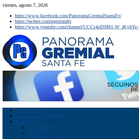
viernes, agosto 7, 2026
https://www.facebook.com/PanoramaGremialSantaFe/
https://twitter.com/pgremialtv
https://www.youtube.com/channel/UCCr4pD9M1-W_iKybYe-
Obras Sociales
Cooperativas y Mutuales
Sindicatos
ACEITEROS
AEFIP
ALIMENTACION