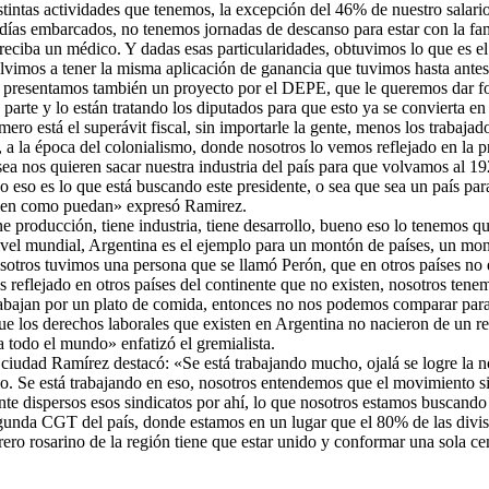
stintas actividades que tenemos, la excepción del 46% de nuestro salari
0 días embarcados, no tenemos jornadas de descanso para estar con la f
reciba un médico. Y dadas esas particularidades, obtuvimos lo que es 
vimos a tener la misma aplicación de ganancia que tuvimos hasta antes 
a presentamos también un proyecto por el DEPE, que le queremos dar f
arte y lo están tratando los diputados para que esto ya se convierta en
ero está el superávit fiscal, sin importarle la gente, menos los trabaja
 la época del colonialismo, donde nosotros lo vemos reflejado en la p
nos quieren sacar nuestra industria del país para que volvamos al 1920 
no eso es lo que está buscando este presidente, o sea que sea un país p
eglen como puedan» expresó Ramirez.
ene producción, tiene industria, tiene desarrollo, bueno eso lo tenemos
 nivel mundial, Argentina es el ejemplo para un montón de países, un mo
nosotros tuvimos una persona que se llamó Perón, que en otros países no
 reflejado en otros países del continente que no existen, nosotros tene
rabajan por un plato de comida, entonces no nos podemos comparar para 
ue los derechos laborales que existen en Argentina no nacieron de un 
 todo el mundo» enfatizó el gremialista.
a ciudad Ramírez destacó: «Se está trabajando mucho, ojalá se logre la
 eso. Se está trabajando en eso, nosotros entendemos que el movimiento 
te dispersos esos sindicatos por ahí, lo que nosotros estamos buscando
da CGT del país, donde estamos en un lugar que el 80% de las divisas 
o rosarino de la región tiene que estar unido y conformar una sola cen