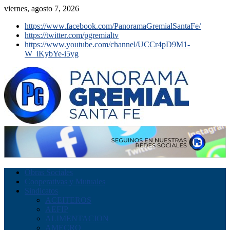
viernes, agosto 7, 2026
https://www.facebook.com/PanoramaGremialSantaFe/
https://twitter.com/pgremialtv
https://www.youtube.com/channel/UCCr4pD9M1-
W_iKybYe-i5yg
Obras Sociales
Cooperativas y Mutuales
Sindicatos
ACEITEROS
AEFIP
ALIMENTACION
AMECRO