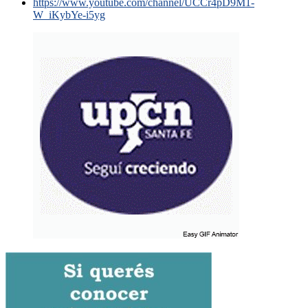
https://www.youtube.com/channel/UCCr4pD9M1-
W_iKybYe-i5yg