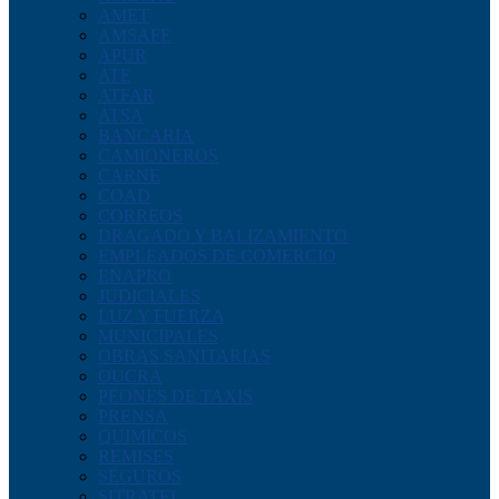
AMET
AMSAFE
APUR
ATE
ATFAR
ATSA
BANCARIA
CAMIONEROS
CARNE
COAD
CORREOS
DRAGADO Y BALIZAMIENTO
EMPLEADOS DE COMERCIO
ENAPRO
JUDICIALES
LUZ Y FUERZA
MUNICIPALES
OBRAS SANITARIAS
OUCRA
PEONES DE TAXIS
PRENSA
QUIMICOS
REMISES
SEGUROS
SITRATEL