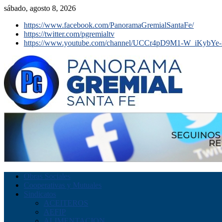
sábado, agosto 8, 2026
https://www.facebook.com/PanoramaGremialSantaFe/
https://twitter.com/pgremialtv
https://www.youtube.com/channel/UCCr4pD9M1-W_iKybYe-
Obras Sociales
Cooperativas y Mutuales
Sindicatos
ACEITEROS
AEFIP
ALIMENTACION