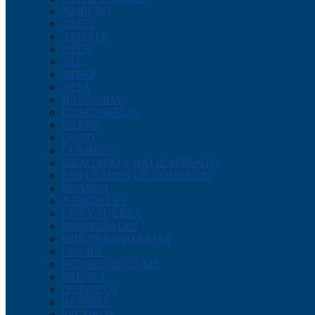
AMECRO
AMET
AMSAFE
APUR
ATE
ATFAR
ATSA
BANCARIA
CAMIONEROS
CARNE
COAD
CORREOS
DRAGADO Y BALIZAMIENTO
EMPLEADOS DE COMERCIO
ENAPRO
JUDICIALES
LUZ Y FUERZA
MUNICIPALES
OBRAS SANITARIAS
OUCRA
PEONES DE TAXIS
PRENSA
QUIMICOS
REMISES
SEGUROS