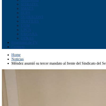
SITRATEL
SMATA
SUPA
SUTRACOVI
TEXTILES
UOM
UPCN
URGARA
OTRAS
Programas de TV
Contacto
Home
Noticias
Méndez asumió su tercer mandato al frente del Sindicato del S