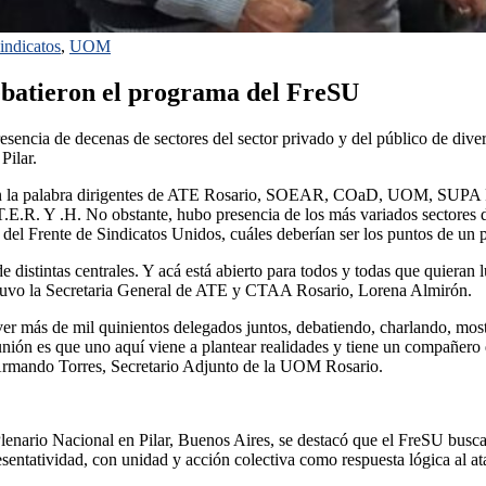
indicatos
,
UOM
ebatieron el programa del FreSU
sencia de decenas de sectores del sector privado y del público de divers
Pilar.
 tomaron la palabra dirigentes de ATE Rosario, SOEAR, COaD, UOM, S
R. Y .H. No obstante, hubo presencia de los más variados sectores del
ra del Frente de Sindicatos Unidos, cuáles deberían ser los puntos de un
distintas centrales. Y acá está abierto para todos y todas que quieran lu
 sostuvo la Secretaria General de ATE y CTAA Rosario, Lorena Almirón.
r más de mil quinientos delegados juntos, debatiendo, charlando, mostrá
nión es que uno aquí viene a plantear realidades y tiene un compañero q
ó Armando Torres, Secretario Adjunto de la UOM Rosario.
 Plenario Nacional en Pilar, Buenos Aires, se destacó que el FreSU busca
epresentatividad, con unidad y acción colectiva como respuesta lógica al a