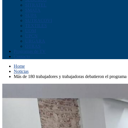
SITRATEL
SMATA
SUPA
SUTRACOVI
TEXTILES
UOM
UPCN
URGARA
OTRAS
Programas de TV
Contacto
Home
Noticias
Más de 180 trabajadores y trabajadoras debatieron el programa