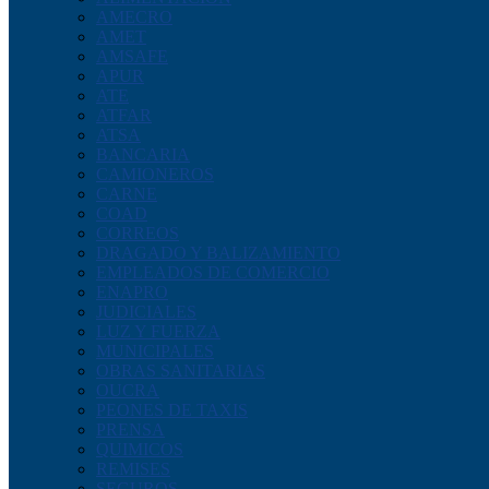
AMECRO
AMET
AMSAFE
APUR
ATE
ATFAR
ATSA
BANCARIA
CAMIONEROS
CARNE
COAD
CORREOS
DRAGADO Y BALIZAMIENTO
EMPLEADOS DE COMERCIO
ENAPRO
JUDICIALES
LUZ Y FUERZA
MUNICIPALES
OBRAS SANITARIAS
OUCRA
PEONES DE TAXIS
PRENSA
QUIMICOS
REMISES
SEGUROS