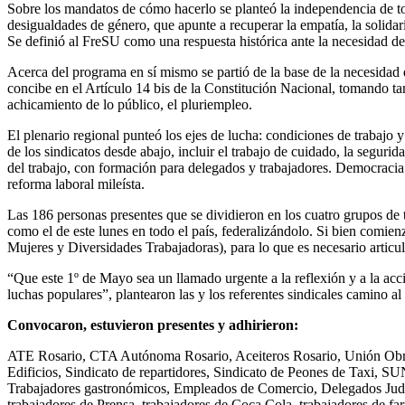
Sobre los mandatos de cómo hacerlo se planteó la independencia de tod
desigualdades de género, que apunte a recuperar la empatía, la solidari
Se definió al FreSU como una respuesta histórica ante la necesidad d
Acerca del programa en sí mismo se partió de la base de la necesidad d
concibe en el Artículo 14 bis de la Constitución Nacional, tomando tam
achicamiento de lo público, el pluriempleo.
El plenario regional punteó los ejes de lucha: condiciones de trabajo y 
de los sindicatos desde abajo, incluir el trabajo de cuidado, la seguri
del trabajo, con formación para delegados y trabajadores. Democracia de
reforma laboral mileísta.
Las 186 personas presentes que se dividieron en los cuatro grupos de t
como el de este lunes en todo el país, federalizándolo. Si bien comien
Mujeres y Diversidades Trabajadoras), para lo que es necesario articul
“Que este 1º de Mayo sea un llamado urgente a la reflexión y a la acc
luchas populares”, plantearon las y los referentes sindicales camino al
Convocaron, estuvieron presentes y adhirieron:
ATE Rosario, CTA Autónoma Rosario, Aceiteros Rosario, Unión Obrer
Edificios, Sindicato de repartidores, Sindicato de Peones de Tax
Trabajadores gastronómicos, Empleados de Comercio, Delegados Judi
trabajadores de Prensa, trabajadores de Coca Cola, trabajadores de 