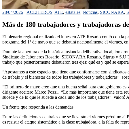
28/04/2026
-
ACEITEROS
,
ATE
,
estatales
,
Noticias
,
SICONARA
,
S
Más de 180 trabajadores y trabajadoras d
El plenario regional realizado el lunes en ATE Rosario contó con la pre
programa del 1º de mayo que se debatirá nacionalmente el viernes, en 
Durante la apertura de la histórica instancia deliberativa local,
Sindicato de Jaboneros Rosario, SICONARA Rosario, Siprus y S.U.T.E.
trabajo que posteriormente debatieron tres ejes: qué es y qué se espe
“Apostamos a este espacio que tiene que conformarse con sindicatos de 
de trabajo y el bienestar de todos los trabajadores y trabajadoras”,
“El primero de mayo creo que una buena señal para este gobierno es ve
dirigente aceitero Marco Pozzi. “Lo más importante que tiene esta reu
sucede y de lo que le sucede a cada uno de los trabajadores”, valor
Un frente que responda a las demandas
Entre las definiciones centrales que se llevarán el viernes próximo al
es resistir el ataque sistemático a la clase trabajadora, a la falta de r