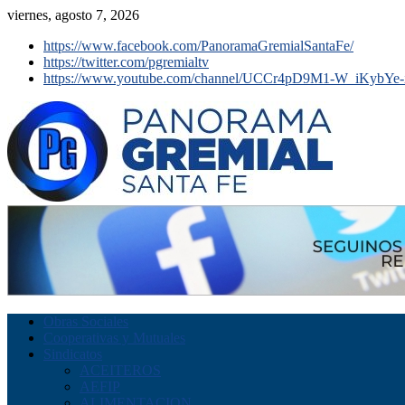
viernes, agosto 7, 2026
https://www.facebook.com/PanoramaGremialSantaFe/
https://twitter.com/pgremialtv
https://www.youtube.com/channel/UCCr4pD9M1-W_iKybYe-
Obras Sociales
Cooperativas y Mutuales
Sindicatos
ACEITEROS
AEFIP
ALIMENTACION