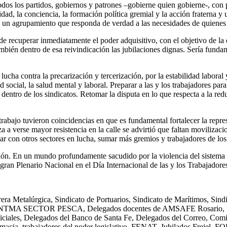
os los partidos, gobiernos y patrones –gobierne quien gobierne-, con pe
dad, la conciencia, la formación política gremial y la acción fraterna y 
e un agrupamiento que responda de verdad a las necesidades de quienes 
e recuperar inmediatamente el poder adquisitivo, con el objetivo de la 
bién dentro de esa reivindicación las jubilaciones dignas. Sería fundame
lucha contra la precarización y tercerización, por la estabilidad laboral 
dad social, la salud mental y laboral. Preparar a las y los trabajadores p
ntro de los sindicatos. Retomar la disputa en lo que respecta a la reduc
rabajo tuvieron coincidencias en que es fundamental fortalecer la repre
za a verse mayor resistencia en la calle se advirtió que faltan moviliza
ar con otros sectores en lucha, sumar más gremios y trabajadores de los 
ión. En un mundo profundamente sacudido por la violencia del sistema c
 gran Plenario Nacional en el Día Internacional de las y los Trabajadore
a Metalúrgica, Sindicato de Portuarios, Sindicato de Marítimos, Sin
i, SUNTMA SECTOR PESCA, Delegados docentes de AMSAFE Rosario, Sind
ciales, Delegados del Banco de Santa Fe, Delegados del Correo, Comi
farmacia, trabajadores del poder legislativo, FENAT, Jubilados Frejel