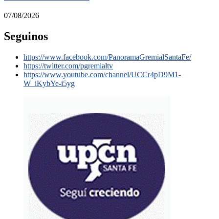
07/08/2026
Seguinos
https://www.facebook.com/PanoramaGremialSantaFe/
https://twitter.com/pgremialtv
https://www.youtube.com/channel/UCCr4pD9M1-
W_iKybYe-i5yg