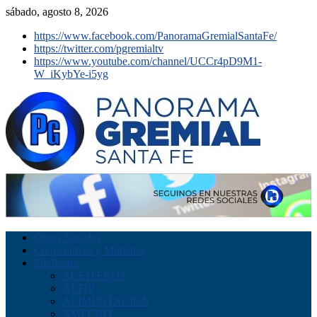
sábado, agosto 8, 2026
https://www.facebook.com/PanoramaGremialSantaFe/
https://twitter.com/pgremialtv
https://www.youtube.com/channel/UCCr4pD9M1-
W_iKybYe-i5yg
Obras Sociales
Cooperativas y Mutuales
Sindicatos
ACEITEROS
AEFIP
ALIMENTACION
AMECRO