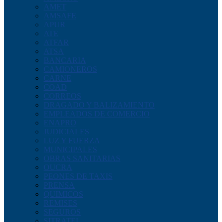
AMET
AMSAFE
APUR
ATE
ATFAR
ATSA
BANCARIA
CAMIONEROS
CARNE
COAD
CORREOS
DRAGADO Y BALIZAMIENTO
EMPLEADOS DE COMERCIO
ENAPRO
JUDICIALES
LUZ Y FUERZA
MUNICIPALES
OBRAS SANITARIAS
OUCRA
PEONES DE TAXIS
PRENSA
QUIMICOS
REMISES
SEGUROS
SITRATEL