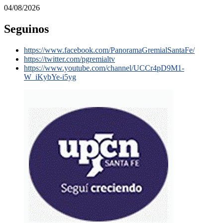
04/08/2026
Seguinos
https://www.facebook.com/PanoramaGremialSantaFe/
https://twitter.com/pgremialtv
https://www.youtube.com/channel/UCCr4pD9M1-
W_iKybYe-i5yg