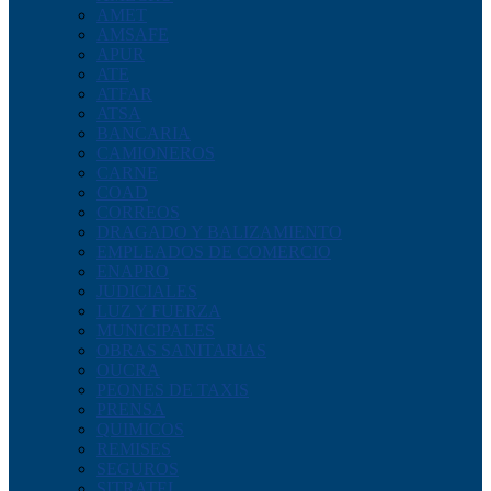
AMET
AMSAFE
APUR
ATE
ATFAR
ATSA
BANCARIA
CAMIONEROS
CARNE
COAD
CORREOS
DRAGADO Y BALIZAMIENTO
EMPLEADOS DE COMERCIO
ENAPRO
JUDICIALES
LUZ Y FUERZA
MUNICIPALES
OBRAS SANITARIAS
OUCRA
PEONES DE TAXIS
PRENSA
QUIMICOS
REMISES
SEGUROS
SITRATEL