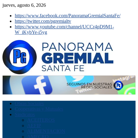
jueves, agosto 6, 2026
https://www.facebook.com/PanoramaGremialSantaFe/
https://twitter.com/pgremialtv
https://www.youtube.com/channel/UCCr4pD9M1-
W_iKybYe-i5yg
Obras Sociales
Cooperativas y Mutuales
Sindicatos
ACEITEROS
AEFIP
ALIMENTACION
AMECRO