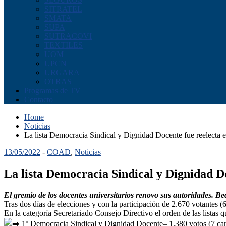
SITRATEL
SMATA
SUPA
SUTRACOVI
TEXTILES
UOM
UPCN
URGARA
OTRAS
Programas de TV
Contacto
Home
Noticias
La lista Democracia Sindical y Dignidad Docente fue reelect
13/05/2022
-
COAD
,
Noticias
La lista Democracia Sindical y Dignidad 
El gremio de los docentes universitarios renovo sus autoridades. Be
Tras dos días de elecciones y con la participación de 2.670 votantes
En la categoría Secretariado Consejo Directivo el orden de las listas 
1º Democracia Sindical y Dignidad Docente– 1.380 votos (7 ca