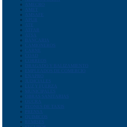
AMECRO
AMET
AMSAFE
APUR
ATE
ATFAR
ATSA
BANCARIA
CAMIONEROS
CARNE
COAD
CORREOS
DRAGADO Y BALIZAMIENTO
EMPLEADOS DE COMERCIO
ENAPRO
JUDICIALES
LUZ Y FUERZA
MUNICIPALES
OBRAS SANITARIAS
OUCRA
PEONES DE TAXIS
PRENSA
QUIMICOS
REMISES
SEGUROS