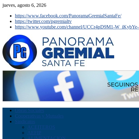
jueves, agosto 6, 2026
https://www.facebook.com/PanoramaGremialSantaFe/
https://twitter.com/pgremialtv
https://www.youtube.com/channel/UCCr4pD9M1-W_iKybYe-
Obras Sociales
Cooperativas y Mutuales
Sindicatos
ACEITEROS
AEFIP
ALIMENTACION