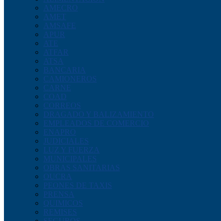
AMECRO
AMET
AMSAFE
APUR
ATE
ATFAR
ATSA
BANCARIA
CAMIONEROS
CARNE
COAD
CORREOS
DRAGADO Y BALIZAMIENTO
EMPLEADOS DE COMERCIO
ENAPRO
JUDICIALES
LUZ Y FUERZA
MUNICIPALES
OBRAS SANITARIAS
OUCRA
PEONES DE TAXIS
PRENSA
QUIMICOS
REMISES
SEGUROS