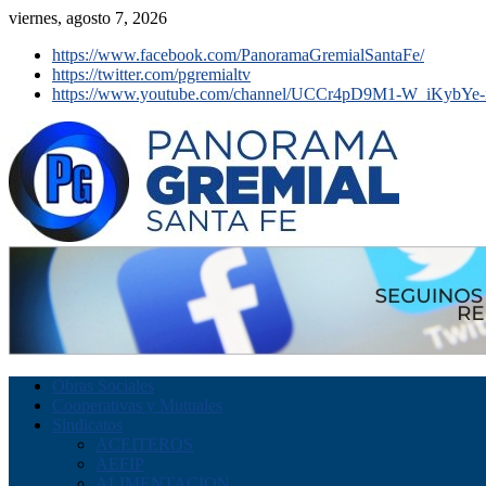
viernes, agosto 7, 2026
https://www.facebook.com/PanoramaGremialSantaFe/
https://twitter.com/pgremialtv
https://www.youtube.com/channel/UCCr4pD9M1-W_iKybYe-
Obras Sociales
Cooperativas y Mutuales
Sindicatos
ACEITEROS
AEFIP
ALIMENTACION