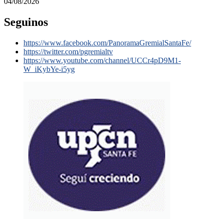
04/08/2026
Seguinos
https://www.facebook.com/PanoramaGremialSantaFe/
https://twitter.com/pgremialtv
https://www.youtube.com/channel/UCCr4pD9M1-
W_iKybYe-i5yg