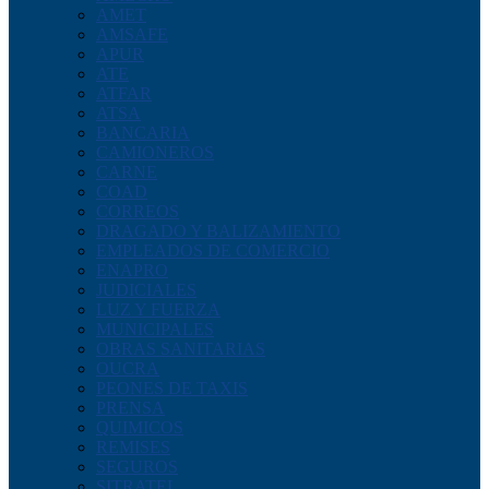
AMET
AMSAFE
APUR
ATE
ATFAR
ATSA
BANCARIA
CAMIONEROS
CARNE
COAD
CORREOS
DRAGADO Y BALIZAMIENTO
EMPLEADOS DE COMERCIO
ENAPRO
JUDICIALES
LUZ Y FUERZA
MUNICIPALES
OBRAS SANITARIAS
OUCRA
PEONES DE TAXIS
PRENSA
QUIMICOS
REMISES
SEGUROS
SITRATEL