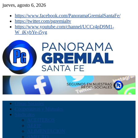
jueves, agosto 6, 2026
https://www.facebook.com/PanoramaGremialSantaFe/
https://twitter.com/pgremialtv
https://www.youtube.com/channel/UCCr4pD9M1-
W_iKybYe-i5yg
Obras Sociales
Cooperativas y Mutuales
Sindicatos
ACEITEROS
AEFIP
ALIMENTACION
AMECRO