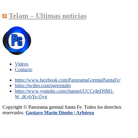
Telam – Ultimas noticias
Videos
Contacto
https://www.facebook.com/PanoramaGremialSantaFe/
https://twitter.com/pgremialtv
https://www.youtube.com/channel/UCCr4pD9M1-
W_iKybYe-i5yg
Copyright © Panorama gremial Santa Fe. Todos los derechos
reservados.
Gustavo Marin Diseño |
Arbórea