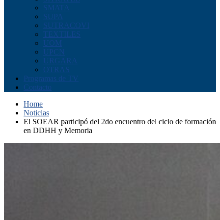
SMATA
SUPA
SUTRACOVI
TEXTILES
UOM
UPCN
URGARA
OTRAS
Programas de TV
Contacto
Home
Noticias
El SOEAR participó del 2do encuentro del ciclo de formación
en DDHH y Memoria