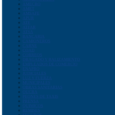
AMECRO
AMET
AMSAFE
APUR
ATE
ATFAR
ATSA
BANCARIA
CAMIONEROS
CARNE
COAD
CORREOS
DRAGADO Y BALIZAMIENTO
EMPLEADOS DE COMERCIO
ENAPRO
JUDICIALES
LUZ Y FUERZA
MUNICIPALES
OBRAS SANITARIAS
OUCRA
PEONES DE TAXIS
PRENSA
QUIMICOS
REMISES
SEGUROS