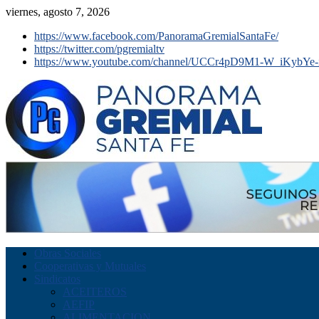
viernes, agosto 7, 2026
https://www.facebook.com/PanoramaGremialSantaFe/
https://twitter.com/pgremialtv
https://www.youtube.com/channel/UCCr4pD9M1-W_iKybYe-
Obras Sociales
Cooperativas y Mutuales
Sindicatos
ACEITEROS
AEFIP
ALIMENTACION