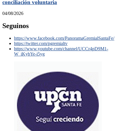
conciliación voluntaria
04/08/2026
Seguinos
https://www.facebook.com/PanoramaGremialSantaFe/
https://twitter.com/pgremialtv
https://www.youtube.com/channel/UCCr4pD9M1-
W_iKybYe-i5yg