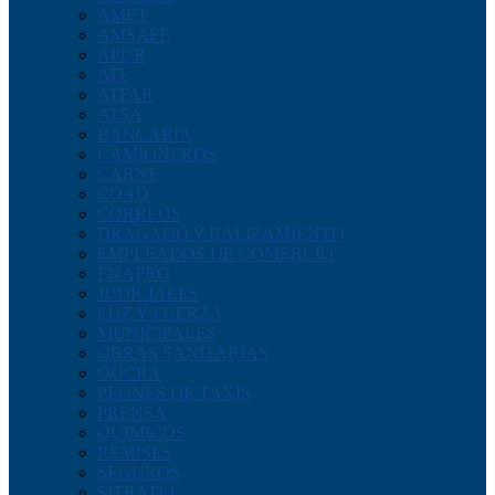
AMET
AMSAFE
APUR
ATE
ATFAR
ATSA
BANCARIA
CAMIONEROS
CARNE
COAD
CORREOS
DRAGADO Y BALIZAMIENTO
EMPLEADOS DE COMERCIO
ENAPRO
JUDICIALES
LUZ Y FUERZA
MUNICIPALES
OBRAS SANITARIAS
OUCRA
PEONES DE TAXIS
PRENSA
QUIMICOS
REMISES
SEGUROS
SITRATEL