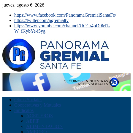
jueves, agosto 6, 2026
https://www.facebook.com/PanoramaGremialSantaFe/
https://twitter.com/pgremialtv
https://www.youtube.com/channel/UCCr4pD9M1-
W_iKybYe-i5yg
Obras Sociales
Cooperativas y Mutuales
Sindicatos
ACEITEROS
AEFIP
ALIMENTACION
AMECRO