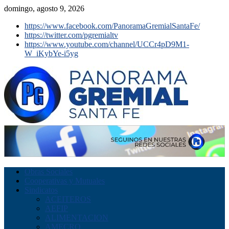
domingo, agosto 9, 2026
https://www.facebook.com/PanoramaGremialSantaFe/
https://twitter.com/pgremialtv
https://www.youtube.com/channel/UCCr4pD9M1-
W_iKybYe-i5yg
Obras Sociales
Cooperativas y Mutuales
Sindicatos
ACEITEROS
AEFIP
ALIMENTACION
AMECRO