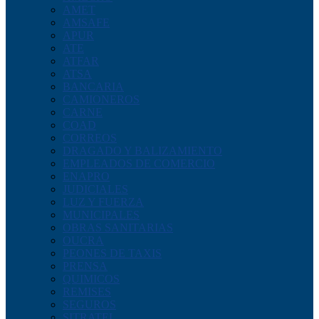
AMET
AMSAFE
APUR
ATE
ATFAR
ATSA
BANCARIA
CAMIONEROS
CARNE
COAD
CORREOS
DRAGADO Y BALIZAMIENTO
EMPLEADOS DE COMERCIO
ENAPRO
JUDICIALES
LUZ Y FUERZA
MUNICIPALES
OBRAS SANITARIAS
OUCRA
PEONES DE TAXIS
PRENSA
QUIMICOS
REMISES
SEGUROS
SITRATEL