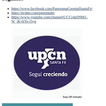
https://www.facebook.com/PanoramaGremialSantaFe/
https://twitter.com/pgremialtv
https://www.youtube.com/channel/UCCr4pD9M1-
W_iKybYe-i5yg