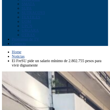
SMATA
SUPA
SUTRACOVI
TEXTILES
UOM
UPCN
URGARA
OTRAS
Programas de TV
Contacto
Home
Noticias
El FreSU pide un salario mínimo de 2.802.755 pesos para
vivir dignamente