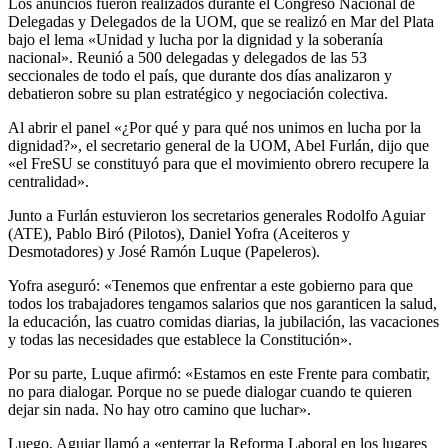
Los anuncios fueron realizados durante el Congreso Nacional de
Delegadas y Delegados de la UOM, que se realizó en Mar del Plata
bajo el lema «Unidad y lucha por la dignidad y la soberanía
nacional». Reunió a 500 delegadas y delegados de las 53
seccionales de todo el país, que durante dos días analizaron y
debatieron sobre su plan estratégico y negociación colectiva.
Al abrir el panel «¿Por qué y para qué nos unimos en lucha por la
dignidad?», el secretario general de la UOM, Abel Furlán, dijo que
«el FreSU se constituyó para que el movimiento obrero recupere la
centralidad».
Junto a Furlán estuvieron los secretarios generales Rodolfo Aguiar
(ATE), Pablo Biró (Pilotos), Daniel Yofra (Aceiteros y
Desmotadores) y José Ramón Luque (Papeleros).
Yofra aseguró: «Tenemos que enfrentar a este gobierno para que
todos los trabajadores tengamos salarios que nos garanticen la salud,
la educación, las cuatro comidas diarias, la jubilación, las vacaciones
y todas las necesidades que establece la Constitución».
Por su parte, Luque afirmó: «Estamos en este Frente para combatir,
no para dialogar. Porque no se puede dialogar cuando te quieren
dejar sin nada. No hay otro camino que luchar».
Luego, Aguiar llamó a «enterrar la Reforma Laboral en los lugares