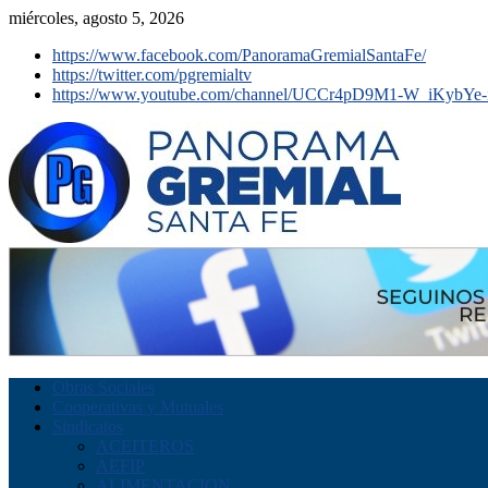
miércoles, agosto 5, 2026
https://www.facebook.com/PanoramaGremialSantaFe/
https://twitter.com/pgremialtv
https://www.youtube.com/channel/UCCr4pD9M1-W_iKybYe-
Obras Sociales
Cooperativas y Mutuales
Sindicatos
ACEITEROS
AEFIP
ALIMENTACION