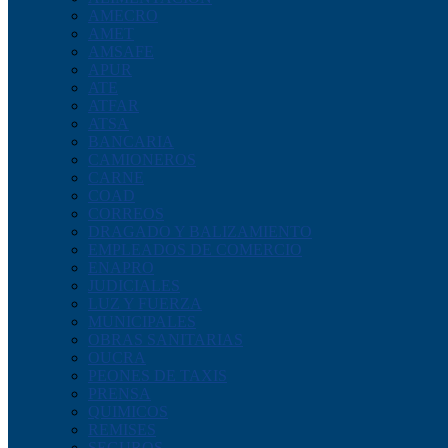
AMECRO
AMET
AMSAFE
APUR
ATE
ATFAR
ATSA
BANCARIA
CAMIONEROS
CARNE
COAD
CORREOS
DRAGADO Y BALIZAMIENTO
EMPLEADOS DE COMERCIO
ENAPRO
JUDICIALES
LUZ Y FUERZA
MUNICIPALES
OBRAS SANITARIAS
OUCRA
PEONES DE TAXIS
PRENSA
QUIMICOS
REMISES
SEGUROS