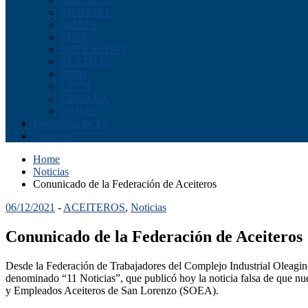
SITRATEL
SMATA
SUPA
SUTRACOVI
TEXTILES
UOM
UPCN
URGARA
OTRAS
Programas de TV
Contacto
Home
Noticias
Conunicado de la Federación de Aceiteros
06/12/2021
-
ACEITEROS
,
Noticias
Conunicado de la Federación de Aceiteros
Desde la Federación de Trabajadores del Complejo Industrial Oleagi
denominado “11 Noticias”, que publicó hoy la noticia falsa de que nue
y Empleados Aceiteros de San Lorenzo (SOEA).