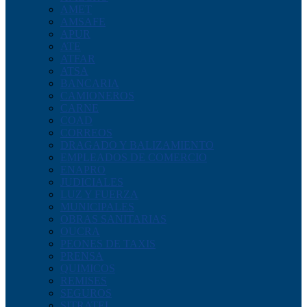
AMET
AMSAFE
APUR
ATE
ATFAR
ATSA
BANCARIA
CAMIONEROS
CARNE
COAD
CORREOS
DRAGADO Y BALIZAMIENTO
EMPLEADOS DE COMERCIO
ENAPRO
JUDICIALES
LUZ Y FUERZA
MUNICIPALES
OBRAS SANITARIAS
OUCRA
PEONES DE TAXIS
PRENSA
QUIMICOS
REMISES
SEGUROS
SITRATEL