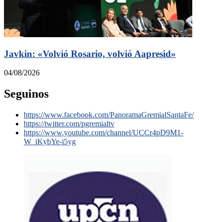
Javkin: «Volvió Rosario, volvió Aapresid»
04/08/2026
Seguinos
https://www.facebook.com/PanoramaGremialSantaFe/
https://twitter.com/pgremialtv
https://www.youtube.com/channel/UCCr4pD9M1-
W_iKybYe-i5yg