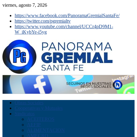
viernes, agosto 7, 2026
https://www.facebook.com/PanoramaGremialSantaFe/
https://twitter.com/pgremialtv
https://www.youtube.com/channel/UCCr4pD9M1-
W_iKybYe-i5yg
Obras Sociales
Cooperativas y Mutuales
Sindicatos
ACEITEROS
AEFIP
ALIMENTACION
AMECRO