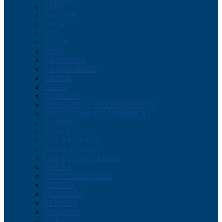
AMET
AMSAFE
APUR
ATE
ATFAR
ATSA
BANCARIA
CAMIONEROS
CARNE
COAD
CORREOS
DRAGADO Y BALIZAMIENTO
EMPLEADOS DE COMERCIO
ENAPRO
JUDICIALES
LUZ Y FUERZA
MUNICIPALES
OBRAS SANITARIAS
OUCRA
PEONES DE TAXIS
PRENSA
QUIMICOS
REMISES
SEGUROS
SITRATEL