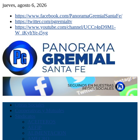
jueves, agosto 6, 2026
https://www.facebook.com/PanoramaGremialSantaFe/
https://twitter.com/pgremialtv
https://www.youtube.com/channel/UCCr4pD9M1-
W_iKybYe-i5yg
Obras Sociales
Cooperativas y Mutuales
Sindicatos
ACEITEROS
AEFIP
ALIMENTACION
AMECRO