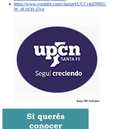
https://www.youtube.com/channel/UCCr4pD9M1-
W_iKybYe-i5yg