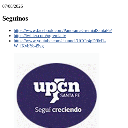
07/08/2026
Seguinos
https://www.facebook.com/PanoramaGremialSantaFe/
https://twitter.com/pgremialtv
https://www.youtube.com/channel/UCCr4pD9M1-
W_iKybYe-i5yg