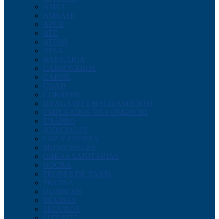
AMET
AMSAFE
APUR
ATE
ATFAR
ATSA
BANCARIA
CAMIONEROS
CARNE
COAD
CORREOS
DRAGADO Y BALIZAMIENTO
EMPLEADOS DE COMERCIO
ENAPRO
JUDICIALES
LUZ Y FUERZA
MUNICIPALES
OBRAS SANITARIAS
OUCRA
PEONES DE TAXIS
PRENSA
QUIMICOS
REMISES
SEGUROS
SITRATEL