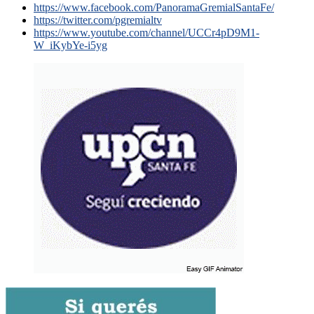
https://www.facebook.com/PanoramaGremialSantaFe/
https://twitter.com/pgremialtv
https://www.youtube.com/channel/UCCr4pD9M1-
W_iKybYe-i5yg