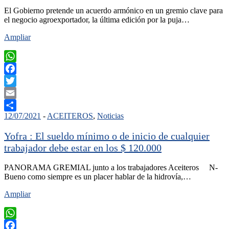
El Gobierno pretende un acuerdo armónico en un gremio clave para
el negocio agroexportador, la última edición por la puja…
Ampliar
WhatsApp
Facebook
Twitter
Email
12/07/2021
-
ACEITEROS
,
Noticias
Compartir
Yofra : El sueldo mínimo o de inicio de cualquier
trabajador debe estar en los $ 120.000
PANORAMA GREMIAL junto a los trabajadores Aceiteros N-
Bueno como siempre es un placer hablar de la hidrovía,…
Ampliar
WhatsApp