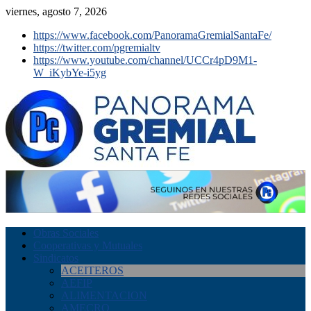
viernes, agosto 7, 2026
https://www.facebook.com/PanoramaGremialSantaFe/
https://twitter.com/pgremialtv
https://www.youtube.com/channel/UCCr4pD9M1-
W_iKybYe-i5yg
Obras Sociales
Cooperativas y Mutuales
Sindicatos
ACEITEROS
AEFIP
ALIMENTACION
AMECRO