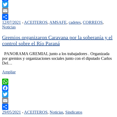
Facebook
Twitter
Email
12/07/2021
-
ACEITEROS
,
AMSAFE
,
cadetes
,
CORREOS
,
Compartir
Noticias
Gremios organizaron Caravana por la soberanía y el
control sobre el Río Paraná
PANORAMA GREMIAL junto a los trabajadores . Organizada
por gremios y organizaciones sociales junto con el diputado Carlos
Del…
Ampliar
WhatsApp
Facebook
Twitter
Email
29/05/2021
-
ACEITEROS
,
Noticias
,
Sindicatos
Compartir