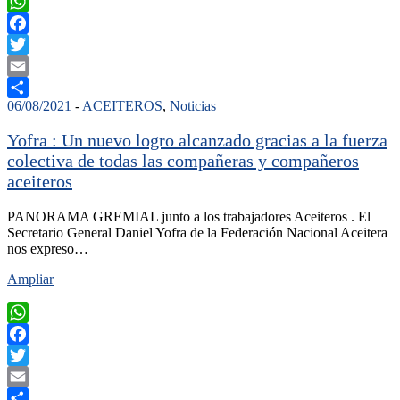
WhatsApp
Facebook
Twitter
Email
06/08/2021
-
ACEITEROS
,
Noticias
Compartir
Yofra : Un nuevo logro alcanzado gracias a la fuerza
colectiva de todas las compañeras y compañeros
aceiteros
PANORAMA GREMIAL junto a los trabajadores Aceiteros . El
Secretario General Daniel Yofra de la Federación Nacional Aceitera
nos expreso…
Ampliar
WhatsApp
Facebook
Twitter
Email