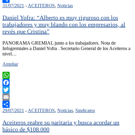
31/07/2021
-
ACEITEROS
,
Noticias
Compartir
Daniel Yofra: “Alberto es muy riguroso con los
trabajadores y muy blando con los empresarios, al
revés que Cristina”
PANORAMA GREMIAL junto a los trabajadores. Nota de
Infogremiales a Daniel Yofra . Secretario General de los Aceiteros a
nivel…
Ampliar
WhatsApp
Facebook
Twitter
Email
29/07/2021
-
ACEITEROS
,
Noticias
,
Sindicatos
Compartir
Aceiteros reabre su paritaria y busca acordar un
básico de $108.000