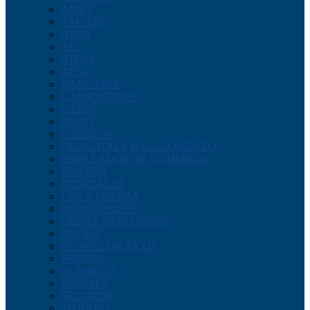
AMET
AMSAFE
APUR
ATE
ATFAR
ATSA
BANCARIA
CAMIONEROS
CARNE
COAD
CORREOS
DRAGADO Y BALIZAMIENTO
EMPLEADOS DE COMERCIO
ENAPRO
JUDICIALES
LUZ Y FUERZA
MUNICIPALES
OBRAS SANITARIAS
OUCRA
PEONES DE TAXIS
PRENSA
QUIMICOS
REMISES
SEGUROS
SITRATEL