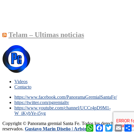
Telam – Ultimas noticias
Videos
Contacto
https://www.facebook.com/PanoramaGremialSantaFe/
https://twitter.com/pgremialtv
https://www.youtube.com/channel/UCCr4pD9M1-
W_iKybYe-i5yg
Copyright © Panorama gremial Santa Fe. Todos los derechos
WhatsApp
Facebook
Twitter
Email
C
reservados.
Gustavo Marin Diseño |
Arbórea