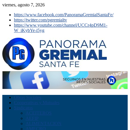
viernes, agosto 7, 2026
https://www.facebook.com/PanoramaGremialSantaFe/
https://twitter.com/pgremialtv
https://www.youtube.com/channel/UCCr4pD9M1-
W_iKybYe-i5yg
Obras Sociales
Cooperativas y Mutuales
Sindicatos
ACEITEROS
AEFIP
ALIMENTACION
AMECRO