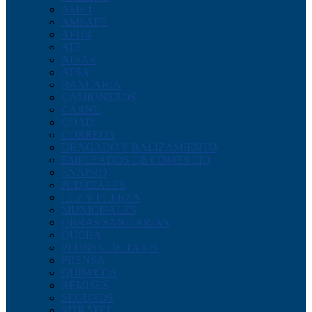
AMET
AMSAFE
APUR
ATE
ATFAR
ATSA
BANCARIA
CAMIONEROS
CARNE
COAD
CORREOS
DRAGADO Y BALIZAMIENTO
EMPLEADOS DE COMERCIO
ENAPRO
JUDICIALES
LUZ Y FUERZA
MUNICIPALES
OBRAS SANITARIAS
OUCRA
PEONES DE TAXIS
PRENSA
QUIMICOS
REMISES
SEGUROS
SITRATEL