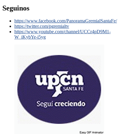
Seguinos
https://www.facebook.com/PanoramaGremialSantaFe/
https://twitter.com/pgremialtv
https://www.youtube.com/channel/UCCr4pD9M1-
W_iKybYe-i5yg