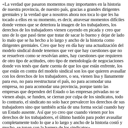
«La verdad que pasaron momentos muy importantes en la historia
de nuestra provincia, de nuestro país, gracias a grandes dirigentes
gremiales y la verdad que a nosotros ahora nos toca lo que les ha
tocado a ellos en su momento, es decir, atravesar momentos difíciles
donde vemos que se deteriora la imagen de los trabajadores, los
derechos de los trabajadores vienen cayendo en picada y creo que
uno de lo que pasó tiene que tratar de sacar lo bueno y dejar de lado
lo malo que se ha hecho a lo largo y ancho de la historia como
dirigentes gremiales. Creo que hoy en día hay una actualización del
modelo sindical donde tenemos que ver que hay cuestiones que no
se resuelven como se resolvían antes, hay cuestiones que requieren
de otro tipo de actitudes, otro tipo de metodología de negociaciones
donde vos tenés que darte cuenta de que los que están enfrente, los
que están en contra del modelo sindical son los que quieren avasallar
con los derechos de los trabajadores, o sea, vienen lisa y llanamente
para eso, no para reestructurar el país, no para acomodar una
empresa, no para acomodar una provincia, porque tanto las
empresas que dependen del Estado o las empresas privadas no se
vienen abajo, se funden, se cierran por culpa de los sindicatos, todo
lo contrario, el sindicato no solo hace prevalecer los derechos de sus
trabajadores sino que también actúa de una forma social cuando hay
un Estado ausente. Así que yo creo que cuando vienen por los
derechos de los trabajadores, el último bastión para poder avasallar
completamente todo lo que a lo largo y ancho de la historia costó y
mucho, se topan con la barrera de los sindicatos».