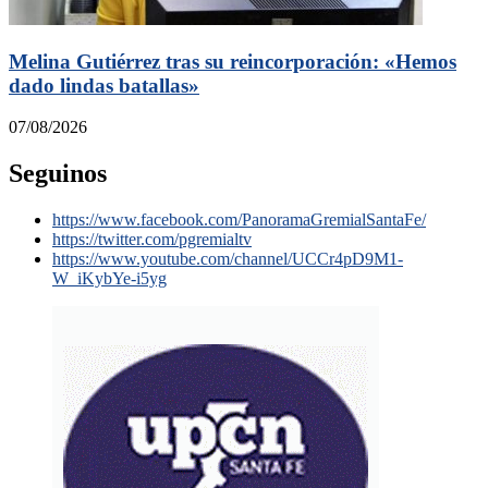
Melina Gutiérrez tras su reincorporación: «Hemos
dado lindas batallas»
07/08/2026
Seguinos
https://www.facebook.com/PanoramaGremialSantaFe/
https://twitter.com/pgremialtv
https://www.youtube.com/channel/UCCr4pD9M1-
W_iKybYe-i5yg