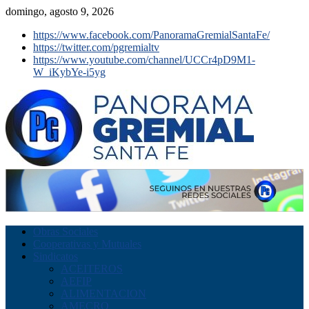
domingo, agosto 9, 2026
https://www.facebook.com/PanoramaGremialSantaFe/
https://twitter.com/pgremialtv
https://www.youtube.com/channel/UCCr4pD9M1-
W_iKybYe-i5yg
Obras Sociales
Cooperativas y Mutuales
Sindicatos
ACEITEROS
AEFIP
ALIMENTACION
AMECRO