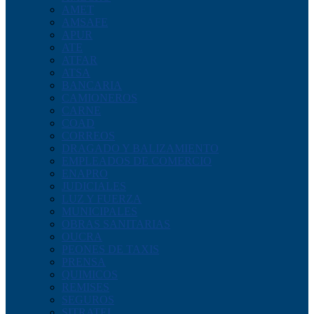
AMET
AMSAFE
APUR
ATE
ATFAR
ATSA
BANCARIA
CAMIONEROS
CARNE
COAD
CORREOS
DRAGADO Y BALIZAMIENTO
EMPLEADOS DE COMERCIO
ENAPRO
JUDICIALES
LUZ Y FUERZA
MUNICIPALES
OBRAS SANITARIAS
OUCRA
PEONES DE TAXIS
PRENSA
QUIMICOS
REMISES
SEGUROS
SITRATEL