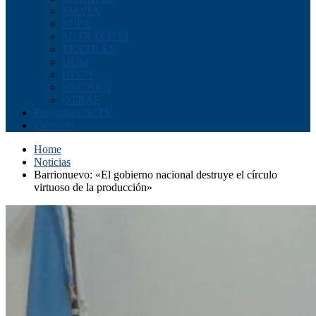
SMATA
SUPA
SUTRACOVI
TEXTILES
UOM
UPCN
URGARA
OTRAS
Programas de TV
Contacto
Home
Noticias
Barrionuevo: «El gobierno nacional destruye el círculo
virtuoso de la producción»