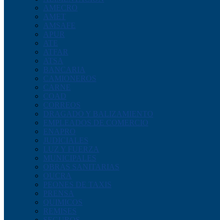
AMECRO
AMET
AMSAFE
APUR
ATE
ATFAR
ATSA
BANCARIA
CAMIONEROS
CARNE
COAD
CORREOS
DRAGADO Y BALIZAMIENTO
EMPLEADOS DE COMERCIO
ENAPRO
JUDICIALES
LUZ Y FUERZA
MUNICIPALES
OBRAS SANITARIAS
OUCRA
PEONES DE TAXIS
PRENSA
QUIMICOS
REMISES
SEGUROS