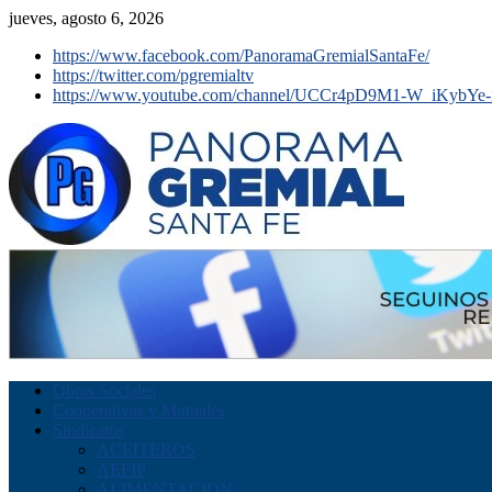
jueves, agosto 6, 2026
https://www.facebook.com/PanoramaGremialSantaFe/
https://twitter.com/pgremialtv
https://www.youtube.com/channel/UCCr4pD9M1-W_iKybYe-
Obras Sociales
Cooperativas y Mutuales
Sindicatos
ACEITEROS
AEFIP
ALIMENTACION