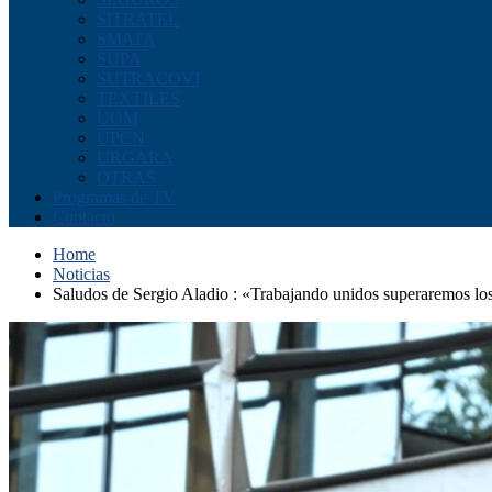
SITRATEL
SMATA
SUPA
SUTRACOVI
TEXTILES
UOM
UPCN
URGARA
OTRAS
Programas de TV
Contacto
Home
Noticias
Saludos de Sergio Aladio : «Trabajando unidos superaremos los