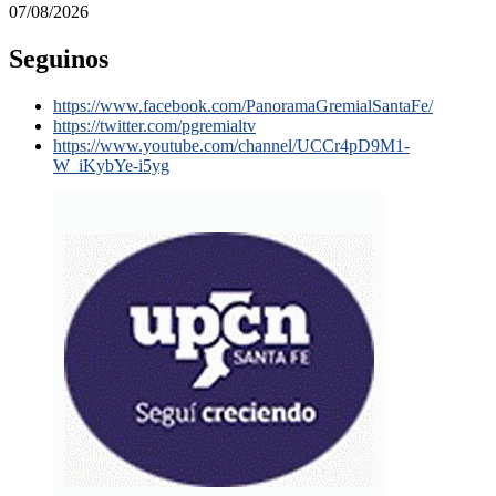
07/08/2026
Seguinos
https://www.facebook.com/PanoramaGremialSantaFe/
https://twitter.com/pgremialtv
https://www.youtube.com/channel/UCCr4pD9M1-
W_iKybYe-i5yg