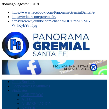
domingo, agosto 9, 2026
https://www.facebook.com/PanoramaGremialSantaFe/
https://twitter.com/pgremialtv
https://www.youtube.com/channel/UCCr4pD9M1-
W_iKybYe-i5yg
Obras Sociales
Cooperativas y Mutuales
Sindicatos
ACEITEROS
AEFIP
ALIMENTACION
AMECRO