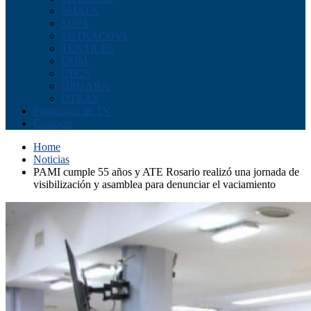
SMATA
SUPA
SUTRACOVI
TEXTILES
UOM
UPCN
URGARA
OTRAS
Programas de TV
Contacto
Home
Noticias
PAMI cumple 55 años y ATE Rosario realizó una jornada de
visibilización y asamblea para denunciar el vaciamiento