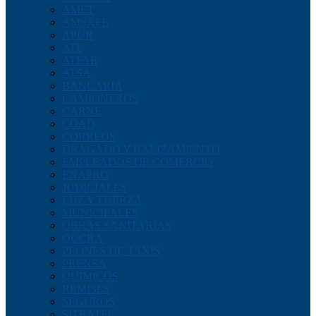
AMET
AMSAFE
APUR
ATE
ATFAR
ATSA
BANCARIA
CAMIONEROS
CARNE
COAD
CORREOS
DRAGADO Y BALIZAMIENTO
EMPLEADOS DE COMERCIO
ENAPRO
JUDICIALES
LUZ Y FUERZA
MUNICIPALES
OBRAS SANITARIAS
OUCRA
PEONES DE TAXIS
PRENSA
QUIMICOS
REMISES
SEGUROS
SITRATEL