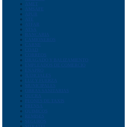
AMET
AMSAFE
APUR
ATE
ATFAR
ATSA
BANCARIA
CAMIONEROS
CARNE
COAD
CORREOS
DRAGADO Y BALIZAMIENTO
EMPLEADOS DE COMERCIO
ENAPRO
JUDICIALES
LUZ Y FUERZA
MUNICIPALES
OBRAS SANITARIAS
OUCRA
PEONES DE TAXIS
PRENSA
QUIMICOS
REMISES
SEGUROS
SITRATEL