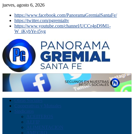
jueves, agosto 6, 2026
https://www.facebook.com/PanoramaGremialSantaFe/
https://twitter.com/pgremialtv
https://www.youtube.com/channel/UCCr4pD9M1-
W_iKybYe-i5yg
Obras Sociales
Cooperativas y Mutuales
Sindicatos
ACEITEROS
AEFIP
ALIMENTACION
AMECRO