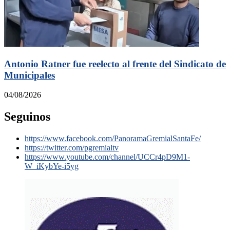
Antonio Ratner fue reelecto al frente del Sindicato de
Municipales
04/08/2026
Seguinos
https://www.facebook.com/PanoramaGremialSantaFe/
https://twitter.com/pgremialtv
https://www.youtube.com/channel/UCCr4pD9M1-
W_iKybYe-i5yg