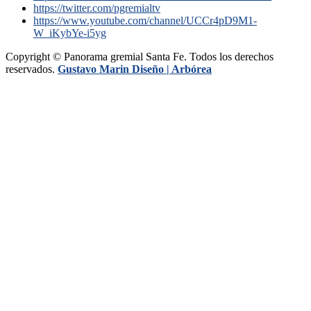
https://twitter.com/pgremialtv
https://www.youtube.com/channel/UCCr4pD9M1-
W_iKybYe-i5yg
Copyright © Panorama gremial Santa Fe. Todos los derechos
reservados.
Gustavo Marin Diseño |
Arbórea