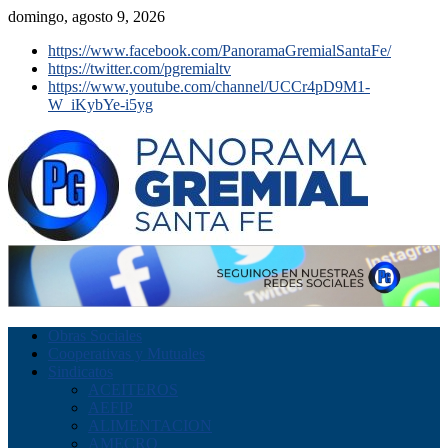
domingo, agosto 9, 2026
https://www.facebook.com/PanoramaGremialSantaFe/
https://twitter.com/pgremialtv
https://www.youtube.com/channel/UCCr4pD9M1-
W_iKybYe-i5yg
Obras Sociales
Cooperativas y Mutuales
Sindicatos
ACEITEROS
AEFIP
ALIMENTACION
AMECRO