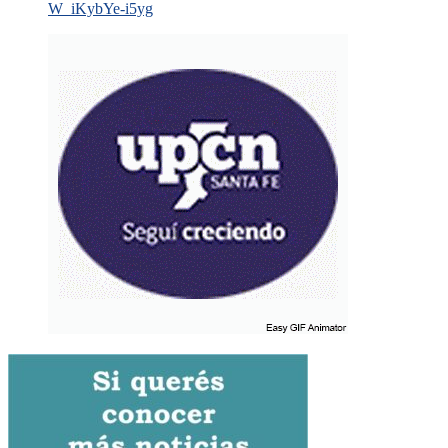
W_iKybYe-i5yg