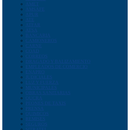
AMET
AMSAFE
APUR
ATE
ATFAR
ATSA
BANCARIA
CAMIONEROS
CARNE
COAD
CORREOS
DRAGADO Y BALIZAMIENTO
EMPLEADOS DE COMERCIO
ENAPRO
JUDICIALES
LUZ Y FUERZA
MUNICIPALES
OBRAS SANITARIAS
OUCRA
PEONES DE TAXIS
PRENSA
QUIMICOS
REMISES
SEGUROS
SITRATEL