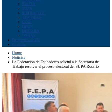
SMATA
SUPA
SUTRACOVI
TEXTILES
UOM
UPCN
URGARA
OTRAS
Programas de TV
Contacto
Home
Noticias
La Federación de Estibadores solicitó a la Secretaría de
Trabajo resolver el proceso electoral del SUPA Rosario