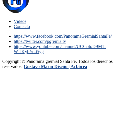
Videos
Contacto
https://www.facebook.com/PanoramaGremialSantaFe/
https://twitter.com/pgremialtv
https://www.youtube.com/channel/UCCr4pD9M1-
W_iKybYe-i5yg
Copyright © Panorama gremial Santa Fe. Todos los derechos
reservados.
Gustavo Marin Diseño |
Arbórea