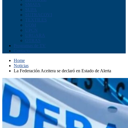
SMATA
SUPA
SUTRACOVI
TEXTILES
UOM
UPCN
URGARA
OTRAS
Programas de TV
Contacto
Home
Noticias
La Federación Aceitera se declaró en Estado de Alerta