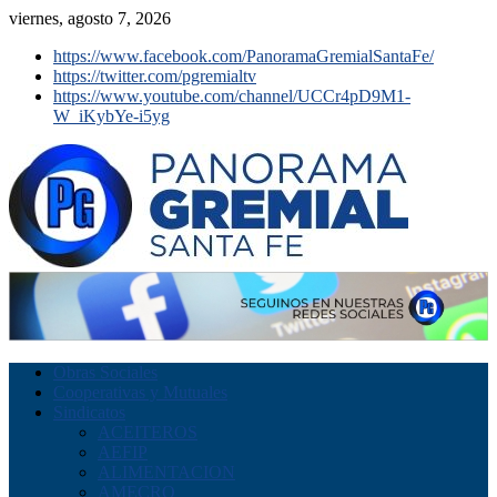
viernes, agosto 7, 2026
https://www.facebook.com/PanoramaGremialSantaFe/
https://twitter.com/pgremialtv
https://www.youtube.com/channel/UCCr4pD9M1-
W_iKybYe-i5yg
Obras Sociales
Cooperativas y Mutuales
Sindicatos
ACEITEROS
AEFIP
ALIMENTACION
AMECRO