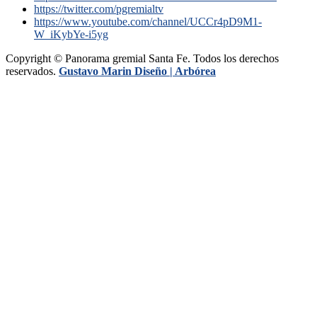
https://twitter.com/pgremialtv
https://www.youtube.com/channel/UCCr4pD9M1-
W_iKybYe-i5yg
Copyright © Panorama gremial Santa Fe. Todos los derechos
reservados.
Gustavo Marin Diseño |
Arbórea