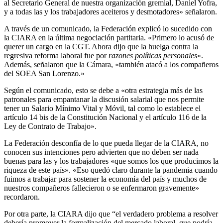
al Secretario General de nuestra organización gremial, Daniel Yofra,
y a todas las y los trabajadores aceiteros y desmotadores» señalaron.
A través de un comunicado, la Federación explicó lo sucedido con
la CIARA en la última negociación partitaria. «Primero lo acusó de
querer un cargo en la CGT. Ahora dijo que la huelga contra la
regresiva reforma laboral fue por
razones políticas personales
«.
Además, señalaron que la Cámara, «también atacó a los compañeros
del SOEA San Lorenzo.»
Según el comunicado, esto se debe a «otra estrategia más de las
patronales para empantanar la discusión salarial que nos permite
tener un Salario Mínimo Vital y Móvil, tal como lo establece el
artículo 14 bis de la Constitución Nacional y el artículo 116 de la
Ley de Contrato de Trabajo».
La Federación desconfía de lo que pueda llegar de la CIARA, no
conocen sus intenciones pero advierten que no deben ser nada
buenas para las y los trabajadores «que somos los que producimos la
riqueza de este país». «Eso quedó claro durante la pandemia cuando
fuimos a trabajar para sostener la economía del país y muchos de
nuestros compañeros fallecieron o se enfermaron gravemente»
recordaron.
Por otra parte, la CIARA dijo que “el verdadero problema a resolver
debería promover la formalización del mercado laboral, que podría