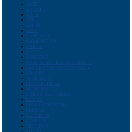
AMET
AMSAFE
APUR
ATE
ATFAR
ATSA
BANCARIA
CAMIONEROS
CARNE
COAD
CORREOS
DRAGADO Y BALIZAMIENTO
EMPLEADOS DE COMERCIO
ENAPRO
JUDICIALES
LUZ Y FUERZA
MUNICIPALES
OBRAS SANITARIAS
OUCRA
PEONES DE TAXIS
PRENSA
QUIMICOS
REMISES
SEGUROS
SITRATEL