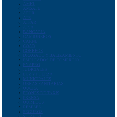
AMET
AMSAFE
APUR
ATE
ATFAR
ATSA
BANCARIA
CAMIONEROS
CARNE
COAD
CORREOS
DRAGADO Y BALIZAMIENTO
EMPLEADOS DE COMERCIO
ENAPRO
JUDICIALES
LUZ Y FUERZA
MUNICIPALES
OBRAS SANITARIAS
OUCRA
PEONES DE TAXIS
PRENSA
QUIMICOS
REMISES
SEGUROS
SITRATEL