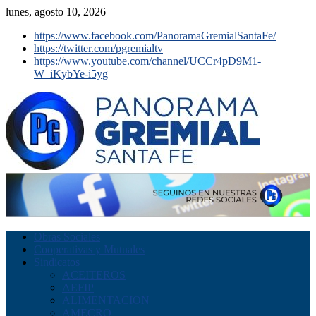
lunes, agosto 10, 2026
https://www.facebook.com/PanoramaGremialSantaFe/
https://twitter.com/pgremialtv
https://www.youtube.com/channel/UCCr4pD9M1-
W_iKybYe-i5yg
Obras Sociales
Cooperativas y Mutuales
Sindicatos
ACEITEROS
AEFIP
ALIMENTACION
AMECRO