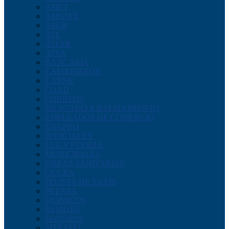
AMET
AMSAFE
APUR
ATE
ATFAR
ATSA
BANCARIA
CAMIONEROS
CARNE
COAD
CORREOS
DRAGADO Y BALIZAMIENTO
EMPLEADOS DE COMERCIO
ENAPRO
JUDICIALES
LUZ Y FUERZA
MUNICIPALES
OBRAS SANITARIAS
OUCRA
PEONES DE TAXIS
PRENSA
QUIMICOS
REMISES
SEGUROS
SITRATEL