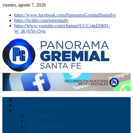
viernes, agosto 7, 2026
https://www.facebook.com/PanoramaGremialSantaFe/
https://twitter.com/pgremialtv
https://www.youtube.com/channel/UCCr4pD9M1-
W_iKybYe-i5yg
Obras Sociales
Cooperativas y Mutuales
Sindicatos
ACEITEROS
AEFIP
ALIMENTACION
AMECRO