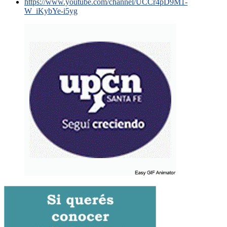
https://www.youtube.com/channel/UCCr4pD9M1-
W_iKybYe-i5yg