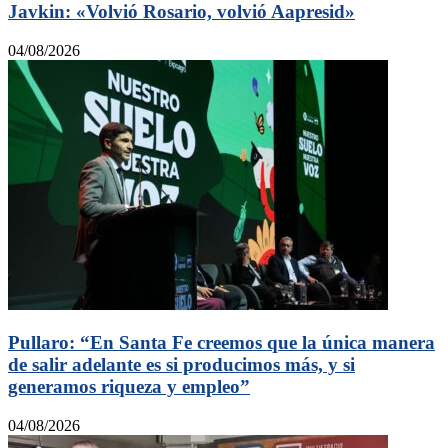
Javkin: «Volvió Rosario, volvió Aapresid»
04/08/2026
Pullaro: “En Santa Fe creemos que la única manera
de salir adelante es si producimos más, y si
generamos riqueza y empleo”
04/08/2026