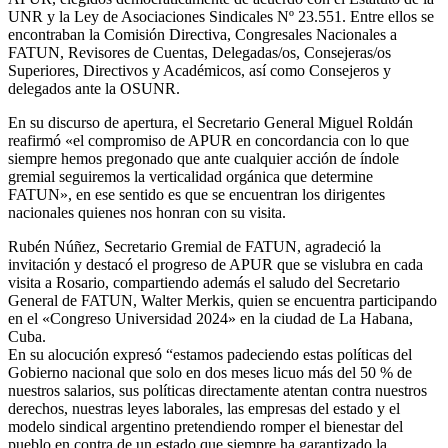
UNR y la Ley de Asociaciones Sindicales Nº 23.551. Entre ellos se
encontraban la Comisión Directiva, Congresales Nacionales a
FATUN, Revisores de Cuentas, Delegadas/os, Consejeras/os
Superiores, Directivos y Académicos, así como Consejeros y
delegados ante la OSUNR.
En su discurso de apertura, el Secretario General Miguel Roldán
reafirmó «el compromiso de APUR en concordancia con lo que
siempre hemos pregonado que ante cualquier acción de índole
gremial seguiremos la verticalidad orgánica que determine
FATUN», en ese sentido es que se encuentran los dirigentes
nacionales quienes nos honran con su visita.
Rubén Núñez, Secretario Gremial de FATUN, agradeció la
invitación y destacó el progreso de APUR que se vislubra en cada
visita a Rosario, compartiendo además el saludo del Secretario
General de FATUN, Walter Merkis, quien se encuentra participando
en el «Congreso Universidad 2024» en la ciudad de La Habana,
Cuba.
En su alocución expresó “estamos padeciendo estas políticas del
Gobierno nacional que solo en dos meses licuo más del 50 % de
nuestros salarios, sus políticas directamente atentan contra nuestros
derechos, nuestras leyes laborales, las empresas del estado y el
modelo sindical argentino pretendiendo romper el bienestar del
pueblo en contra de un estado que siempre ha garantizado la