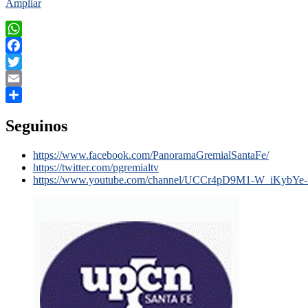
Ampliar
WhatsApp
Facebook
Twitter
Email
Compartir
Seguinos
https://www.facebook.com/PanoramaGremialSantaFe/
https://twitter.com/pgremialtv
https://www.youtube.com/channel/UCCr4pD9M1-W_iKybYe-