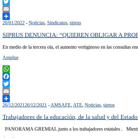
Facebook
Twitter
Email
20/01/2022
-
Noticias
,
Sindicatos
,
siprus
Compartir
SIPRUS DENUNCIA: “QUIEREN OBLIGAR A PRO
En medio de la tercera ola, el aumento vertiginoso en las consultas e
Ampliar
WhatsApp
Facebook
Twitter
Email
26/12/2021
26/12/2021
-
AMSAFE
,
ATE
,
Noticias
,
siprus
Compartir
Trabajadores de la educación, de la salud y del Estad
PANORAMA GREMIAL junto a los trabajadores estatales . Mientra