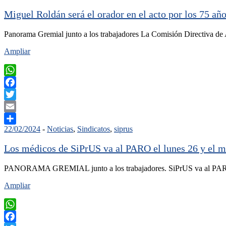
Miguel Roldán será el orador en el acto por los 75 año
Panorama Gremial junto a los trabajadores La Comisión Directiva d
Ampliar
WhatsApp
Facebook
Twitter
Email
22/02/2024
-
Noticias
,
Sindicatos
,
siprus
Compartir
Los médicos de SiPrUS va al PARO el lunes 26 y el m
PANORAMA GREMIAL junto a los trabajadores. SiPrUS va al PARO e
Ampliar
WhatsApp