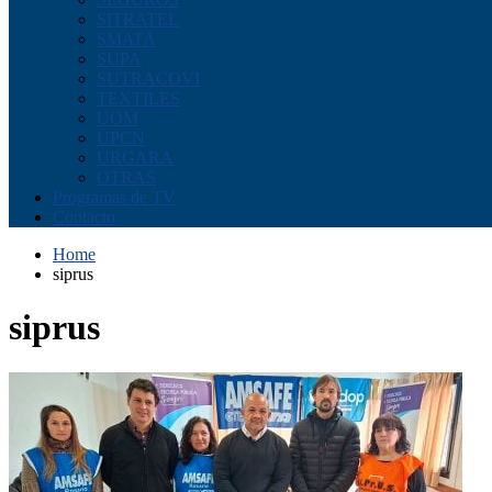
SITRATEL
SMATA
SUPA
SUTRACOVI
TEXTILES
UOM
UPCN
URGARA
OTRAS
Programas de TV
Contacto
Home
siprus
siprus