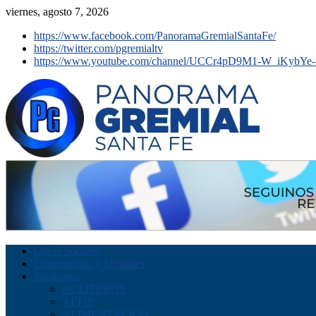
viernes, agosto 7, 2026
https://www.facebook.com/PanoramaGremialSantaFe/
https://twitter.com/pgremialtv
https://www.youtube.com/channel/UCCr4pD9M1-W_iKybYe-
Obras Sociales
Cooperativas y Mutuales
Sindicatos
ACEITEROS
AEFIP
ALIMENTACION