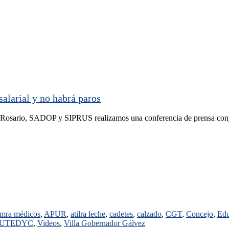
arial y no habrá paros
rio, SADOP y SIPRUS realizamos una conferencia de prensa conj
mra médicos
,
APUR
,
atilra leche
,
cadetes
,
calzado
,
CGT
,
Concejo
,
Edu
UTEDYC
,
Videos
,
Villa Gobernador Gálvez