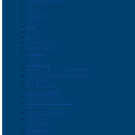
AMECRO
AMET
AMSAFE
APUR
ATE
ATFAR
ATSA
BANCARIA
CAMIONEROS
CARNE
COAD
CORREOS
DRAGADO Y BALIZAMIENTO
EMPLEADOS DE COMERCIO
ENAPRO
JUDICIALES
LUZ Y FUERZA
MUNICIPALES
OBRAS SANITARIAS
OUCRA
PEONES DE TAXIS
PRENSA
QUIMICOS
REMISES
SEGUROS