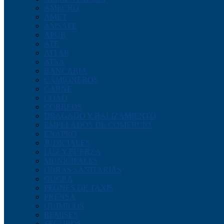
AMECRO
AMET
AMSAFE
APUR
ATE
ATFAR
ATSA
BANCARIA
CAMIONEROS
CARNE
COAD
CORREOS
DRAGADO Y BALIZAMIENTO
EMPLEADOS DE COMERCIO
ENAPRO
JUDICIALES
LUZ Y FUERZA
MUNICIPALES
OBRAS SANITARIAS
OUCRA
PEONES DE TAXIS
PRENSA
QUIMICOS
REMISES
SEGUROS