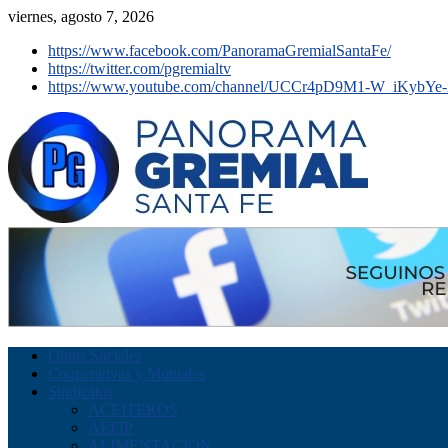
viernes, agosto 7, 2026
https://www.facebook.com/PanoramaGremialSantaFe/
https://twitter.com/pgremialtv
https://www.youtube.com/channel/UCCr4pD9M1-W_iKybYe-
Obras Sociales
Cooperativas y Mutuales
Sindicatos
ACEITEROS
AEFIP
ALIMENTACION