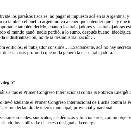
ivide los paraísos fiscales, no pagar el impuesto acá en la Argentina, 
ero también el pueblo argentino va a tener que entender que hay que tom
mportante también decirlo, cuando los trabajadores y las trabajadoras e
, todo el mundo ganó, nadie perdió, a lo sumo, después bueno, ideológi
la industrialización, no de la desindustrialización…
ompra edificios, el trabajador consume… Exactamente, acá no hay secretos
 de esta crisis profunda que no la generó la clase trabajadora.
vilegio”
álisis tras el Primer Congreso Internacional contra la Pobreza Energéti
o llevó adelante el Primer Congreso Internacional de Lucha contra la 
5, y fue declarado de interés municipal, provincial y nacional.
nizaciones sociales, sindicatos, académicos y funcionarios, con un obje
iendo invisibilizada: el acceso desigual a la energía.