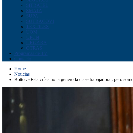
SITRATEL
SMATA
SUPA
SUTRACOVI
TEXTILES
UOM
UPCN
URGARA
OTRAS
Programas de TV
Contacto
Home
Noticias
Botto : «Esta crísis no la genero la clase trabajadora , pero so