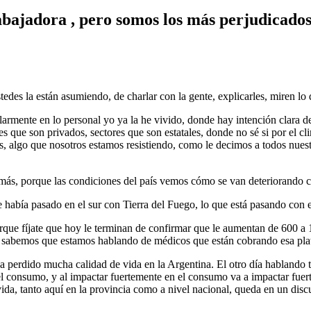
trabajadora , pero somos los más perjudicado
tedes la están asumiendo, de charlar con la gente, explicarles, miren lo
mente en lo personal yo ya la he vivido, donde hay intención clara de p
es que son privados, sectores que son estatales, donde no sé si por el 
ores, algo que nosotros estamos resistiendo, como le decimos a todos n
ás, porque las condiciones del país vemos cómo se van deteriorando c
 había pasado en el sur con Tierra del Fuego, lo que está pasando con
rque fíjate que hoy le terminan de confirmar que le aumentan de 600 a 1
0, sabemos que estamos hablando de médicos que están cobrando esa pla
e ha perdido mucha calidad de vida en la Argentina. El otro día habland
 el consumo, y al impactar fuertemente en el consumo va a impactar fuer
ida, tanto aquí en la provincia como a nivel nacional, queda en un disc