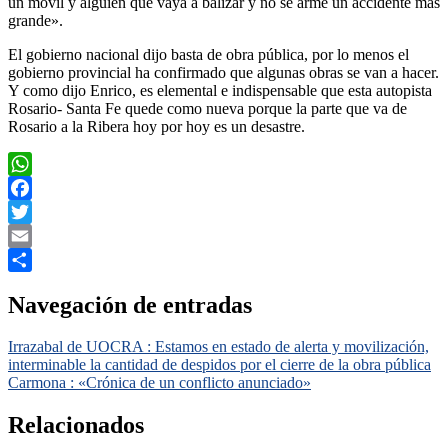
un móvil y alguien que vaya a balizar y no se arme un accidente más
grande».
El gobierno nacional dijo basta de obra pública, por lo menos el
gobierno provincial ha confirmado que algunas obras se van a hacer.
Y como dijo Enrico, es elemental e indispensable que esta autopista
Rosario- Santa Fe quede como nueva porque la parte que va de
Rosario a la Ribera hoy por hoy es un desastre.
WhatsApp
Facebook
Twitter
Email
Compartir
Navegación de entradas
Irrazabal de UOCRA : Estamos en estado de alerta y movilización,
interminable la cantidad de despidos por el cierre de la obra pública
Carmona : «Crónica de un conflicto anunciado»
Relacionados