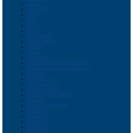
AMET
AMSAFE
APUR
ATE
ATFAR
ATSA
BANCARIA
CAMIONEROS
CARNE
COAD
CORREOS
DRAGADO Y BALIZAMIENTO
EMPLEADOS DE COMERCIO
ENAPRO
JUDICIALES
LUZ Y FUERZA
MUNICIPALES
OBRAS SANITARIAS
OUCRA
PEONES DE TAXIS
PRENSA
QUIMICOS
REMISES
SEGUROS
SITRATEL