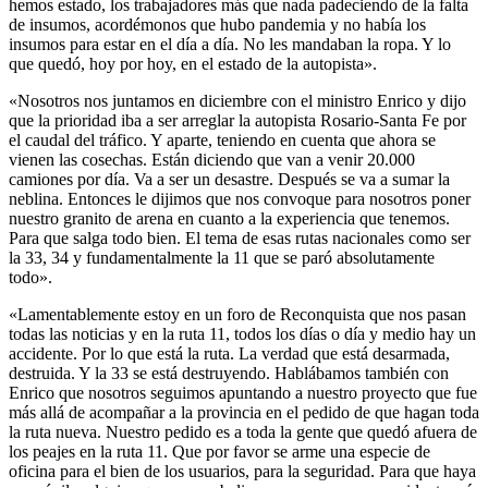
hemos estado, los trabajadores más que nada padeciendo de la falta
de insumos, acordémonos que hubo pandemia y no había los
insumos para estar en el día a día. No les mandaban la ropa. Y lo
que quedó, hoy por hoy, en el estado de la autopista».
«Nosotros nos juntamos en diciembre con el ministro Enrico y dijo
que la prioridad iba a ser arreglar la autopista Rosario-Santa Fe por
el caudal del tráfico. Y aparte, teniendo en cuenta que ahora se
vienen las cosechas. Están diciendo que van a venir 20.000
camiones por día. Va a ser un desastre. Después se va a sumar la
neblina. Entonces le dijimos que nos convoque para nosotros poner
nuestro granito de arena en cuanto a la experiencia que tenemos.
Para que salga todo bien. El tema de esas rutas nacionales como ser
la 33, 34 y fundamentalmente la 11 que se paró absolutamente
todo».
«Lamentablemente estoy en un foro de Reconquista que nos pasan
todas las noticias y en la ruta 11, todos los días o día y medio hay un
accidente. Por lo que está la ruta. La verdad que está desarmada,
destruida. Y la 33 se está destruyendo. Hablábamos también con
Enrico que nosotros seguimos apuntando a nuestro proyecto que fue
más allá de acompañar a la provincia en el pedido de que hagan toda
la ruta nueva. Nuestro pedido es a toda la gente que quedó afuera de
los peajes en la ruta 11. Que por favor se arme una especie de
oficina para el bien de los usuarios, para la seguridad. Para que haya