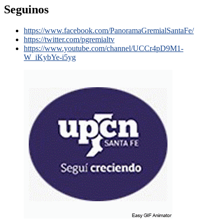
Seguinos
https://www.facebook.com/PanoramaGremialSantaFe/
https://twitter.com/pgremialtv
https://www.youtube.com/channel/UCCr4pD9M1-
W_iKybYe-i5yg