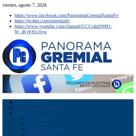
viernes, agosto 7, 2026
https://www.facebook.com/PanoramaGremialSantaFe/
https://twitter.com/pgremialtv
https://www.youtube.com/channel/UCCr4pD9M1-
W_iKybYe-i5yg
Obras Sociales
Cooperativas y Mutuales
Sindicatos
ACEITEROS
AEFIP
ALIMENTACION
AMECRO