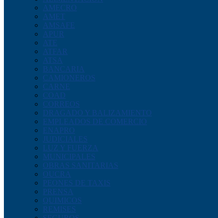
AMECRO
AMET
AMSAFE
APUR
ATE
ATFAR
ATSA
BANCARIA
CAMIONEROS
CARNE
COAD
CORREOS
DRAGADO Y BALIZAMIENTO
EMPLEADOS DE COMERCIO
ENAPRO
JUDICIALES
LUZ Y FUERZA
MUNICIPALES
OBRAS SANITARIAS
OUCRA
PEONES DE TAXIS
PRENSA
QUIMICOS
REMISES
SEGUROS