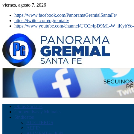
viernes, agosto 7, 2026
https://www.facebook.com/PanoramaGremialSantaFe/
https://twitter.com/pgremialtv
https://www.youtube.com/channel/UCCr4pD9M1-W_iKybYe-
Obras Sociales
Cooperativas y Mutuales
Sindicatos
ACEITEROS
AEFIP
ALIMENTACION