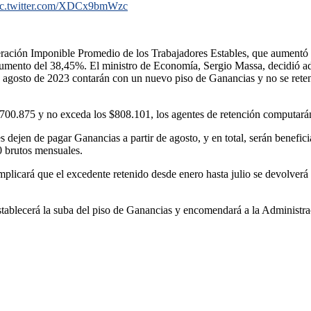
ic.twitter.com/XDCx9bmWzc
eración Imponible Promedio de los Trabajadores Estables, que aumentó
 aumento del 38,45%. El ministro de Economía, Sergio Massa, decidió ad
de agosto de 2023 contarán con un nuevo piso de Ganancias y no se ret
700.875 y no exceda los $808.101, los agentes de retención computará
s dejen de pagar Ganancias a partir de agosto, y en total, serán benefi
0 brutos mensuales.
implicará que el excedente retenido desde enero hasta julio se devolver
tablecerá la suba del piso de Ganancias y encomendará a la Administrac