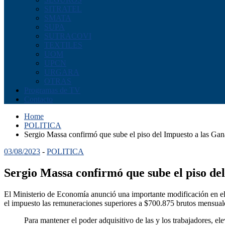
SITRATEL
SMATA
SUPA
SUTRACOVI
TEXTILES
UOM
UPCN
URGARA
OTRAS
Programas de TV
Contacto
Home
POLITICA
Sergio Massa confirmó que sube el piso del Impuesto a las Gana
03/08/2023
-
POLITICA
Sergio Massa confirmó que sube el piso del
El Ministerio de Economía anunció una importante modificación en el 
el impuesto las remuneraciones superiores a $700.875 brutos mensuales
Para mantener el poder adquisitivo de las y los trabajadores, e